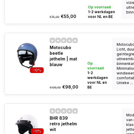
vizi
Op voorraad
uit
1-2 werkdagen
binn
€55,00
voor NL en BE
€75,00
Motocubo
Motocubo
Licht, du
beetle
geïntegree
jethelm | mat
uitneemb
Op
binnenkan
blauw
voorraad
Minimalis
-10%
1-2
windweer
werkdagen
comfortab
voor NL en
Unieke ...
€98,00
BE
€109,00
Mod
BHR 839
van
retro jethelm
klas
wit
jeth
-11%