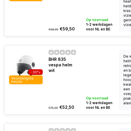
heef
held
kra
vizi
Op voorraad
geï
1-2 werkdagen
vizie
€59,50
voor NL en BE
€69,00
De w
BHR 835
helm
vespa helm
retr
wit
en b
-30%
tege
Voordeligste
hoo
keuze
kwal
een 
voeg
Op voorraad
prak
1-2 werkdagen
elem
€52,50
voor NL en BE
€75,00