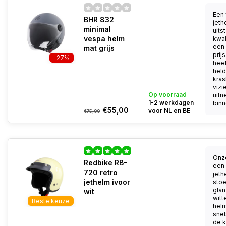
Een 
BHR 832
jeth
minimal
uits
vespa helm
kwal
een 
mat grijs
prij
-27%
heef
held
kra
vizi
Op voorraad
uit
1-2 werkdagen
binn
€55,00
voor NL en BE
€75,00
Onze
Redbike RB-
een 
720 retro
jeth
jethelm ivoor
stoe
glan
wit
witt
Beste keuze
helm
snel
de k