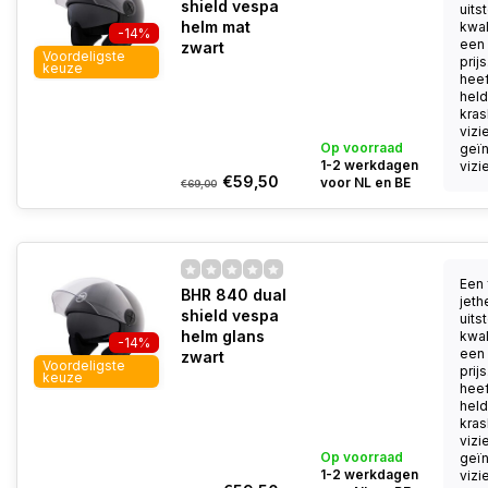
shield vespa
uits
helm mat
kwal
-14%
een 
zwart
Voordeligste
prij
keuze
heef
held
kra
vizi
Op voorraad
geï
1-2 werkdagen
vizie
€59,50
voor NL en BE
€69,00
Een 
BHR 840 dual
jeth
shield vespa
uits
helm glans
kwal
-14%
een 
zwart
Voordeligste
prij
keuze
heef
held
kra
vizi
Op voorraad
geï
1-2 werkdagen
vizie