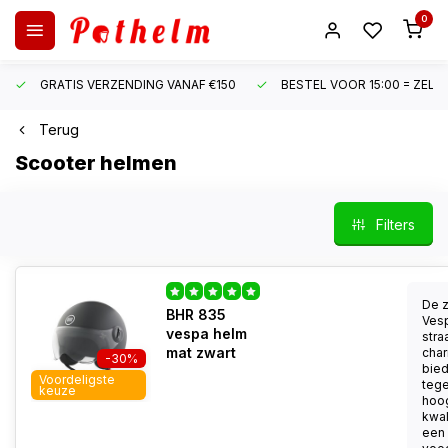
0
GRATIS VERZENDING VANAF €150
BESTEL VOOR 15:00 = ZEL
Terug
Scooter helmen
Filters
De 
BHR 835
Ves
vespa helm
straa
mat zwart
char
-30%
bied
Voordeligste
tege
keuze
hoo
kwal
een 