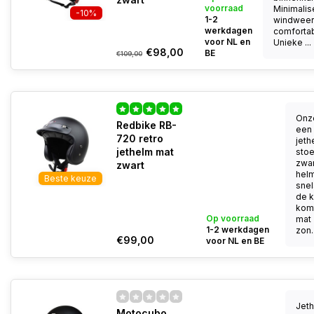
voorraad
Minimalis
-10%
1-2
windweer
werkdagen
comfortab
voor NL en
Unieke ...
€98,00
BE
€109,00
Onze
Redbike RB-
een 
720 retro
jeth
jethelm mat
stoe
zwar
zwart
helm
Beste keuze
snel
de k
kom
Op voorraad
mat 
1-2 werkdagen
zon..
€99,00
voor NL en BE
Jeth
Motocubo