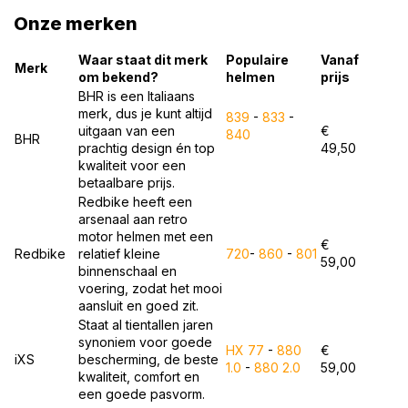
Onze merken
Waar staat dit merk
Populaire
Vanaf
Merk
om bekend?
helmen
prijs
BHR is een Italiaans
merk, dus je kunt altijd
839
-
833
-
uitgaan van een
€
840
BHR
prachtig design én top
49,50
kwaliteit voor een
betaalbare prijs.
Redbike heeft een
arsenaal aan retro
motor helmen met een
€
Redbike
relatief kleine
720
-
860
-
801
59,00
binnenschaal en
voering, zodat het mooi
aansluit en goed zit.
Staat al tientallen jaren
synoniem voor goede
HX 77
-
880
€
iXS
bescherming, de beste
1.0
-
880 2.0
59,00
kwaliteit, comfort en
een goede pasvorm.