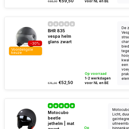
€59,50
voor NL en BE
€69,00
De 
BHR 835
Ves
vespa helm
straa
glans zwart
char
-30%
bied
Voordeligste
tege
keuze
hoo
kwal
een 
voeg
Op voorraad
prak
1-2 werkdagen
elem
€52,50
voor NL en BE
€75,00
Motocubo
Motocubo
Licht, du
beetle
geïntegree
jethelm | mat
uitneemb
Op
binnenkan
zwart