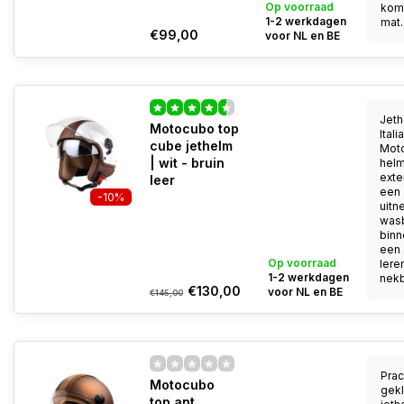
Op voorraad
kom
1-2 werkdagen
mat..
€99,00
voor NL en BE
Jeth
Motocubo top
Ital
cube jethelm
Mot
| wit - bruin
helm
exter
leer
een
-10%
uitn
was
binn
een 
Op voorraad
lere
1-2 werkdagen
nekb
€130,00
voor NL en BE
€145,00
Prac
Motocubo
gek
top ant