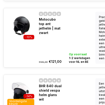
Prac
Motocubo
gek
top ant
jeth
jethelm | mat
Ital
Mot
zwart
helm
-10%
exte
een
uit
was
Op voorraad
binn
1-2 werkdagen
een a
€121,00
voor NL en BE
€135,00
Een 
BHR 840 dual
jeth
shield vespa
uits
helm glans
kwal
-14%
een 
wit
Voordeligste
prij
keuze