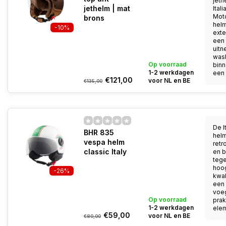
jeth
jethelm | mat
Ital
Mot
brons
helm
-10%
exte
een
uit
was
Op voorraad
binn
1-2 werkdagen
een a
€121,00
voor NL en BE
€135,00
De I
BHR 835
helm
vespa helm
retr
classic Italy
en b
tege
hoo
-26%
kwal
een 
voeg
Op voorraad
prak
1-2 werkdagen
elem
€59,00
voor NL en BE
€80,00