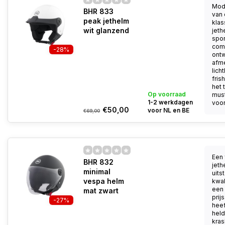
Mod
BHR 833
van
peak jethelm
klas
wit glanzend
jeth
spor
com
-28%
ontw
afme
lich
fris
het 
Op voorraad
mus
1-2 werkdagen
voor.
€50,00
voor NL en BE
€69,00
Een 
BHR 832
jeth
minimal
uits
vespa helm
kwal
een 
mat zwart
prij
-27%
heef
held
kra