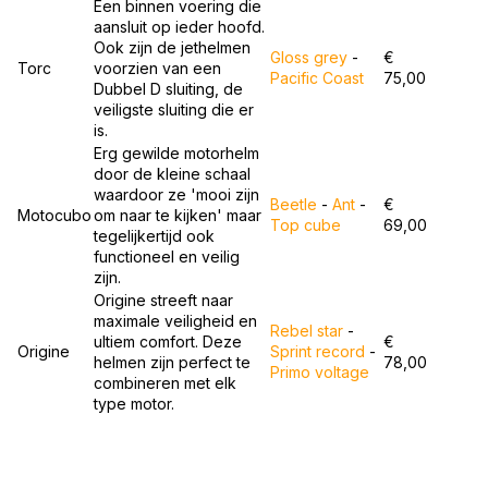
Een binnen voering die
aansluit op ieder hoofd.
Ook zijn de jethelmen
Gloss grey
-
€
Torc
voorzien van een
Pacific Coast
75,00
Dubbel D sluiting, de
veiligste sluiting die er
is.
Erg gewilde motorhelm
door de kleine schaal
waardoor ze 'mooi zijn
Beetle
-
Ant
-
€
Motocubo
om naar te kijken' maar
Top cube
69,00
tegelijkertijd ook
functioneel en veilig
zijn.
Origine streeft naar
maximale veiligheid en
Rebel star
-
ultiem comfort. Deze
€
Origine
Sprint record
-
helmen zijn perfect te
78,00
Primo voltage
combineren met elk
type motor.