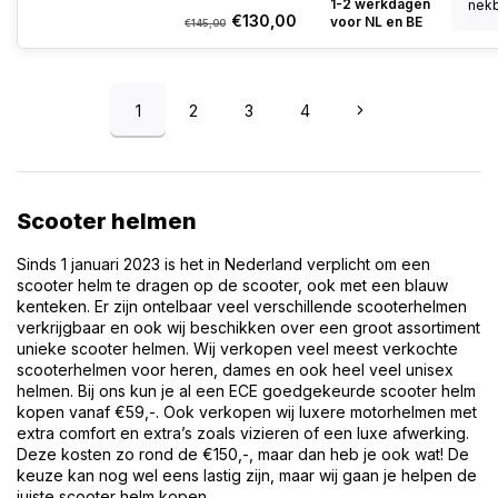
1-2 werkdagen
nekb
€130,00
voor NL en BE
€145,00
1
2
3
4
Scooter helmen
Sinds 1 januari 2023 is het in Nederland verplicht om een
scooter helm te dragen op de scooter, ook met een blauw
kenteken. Er zijn ontelbaar veel verschillende scooterhelmen
verkrijgbaar en ook wij beschikken over een groot assortiment
unieke scooter helmen. Wij verkopen veel meest verkochte
scooterhelmen voor heren, dames en ook heel veel unisex
helmen. Bij ons kun je al een ECE goedgekeurde scooter helm
kopen vanaf €59,-. Ook verkopen wij luxere motorhelmen met
extra comfort en extra’s zoals vizieren of een luxe afwerking.
Deze kosten zo rond de €150,-, maar dan heb je ook wat! De
keuze kan nog wel eens lastig zijn, maar wij gaan je helpen de
juiste scooter helm kopen.