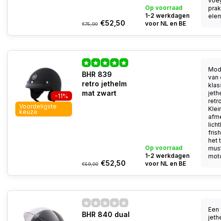
voeg
Op voorraad
prak
1-2 werkdagen
elem
€52,50
voor NL en BE
€75,00
Mod
BHR 839
van
retro jethelm
klas
mat zwart
jeth
-11%
retr
Voordeligste
Klei
keuze
afme
lich
fris
het 
Op voorraad
mus
1-2 werkdagen
moto
€52,50
voor NL en BE
€59,00
Een 
BHR 840 dual
jeth