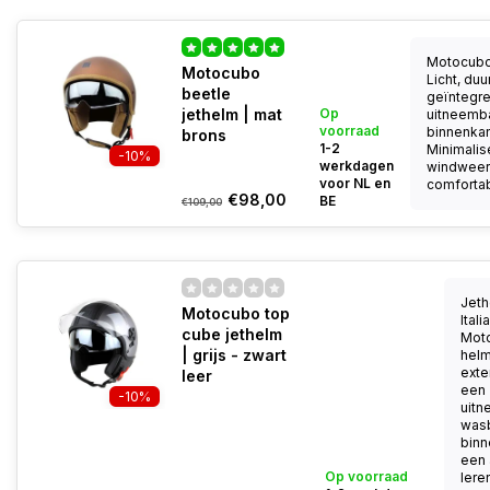
Motocubo
Motocubo
Licht, du
beetle
geïntegree
jethelm | mat
Op
uitneemb
voorraad
binnenkan
brons
1-2
Minimalis
-10%
werkdagen
windweer
voor NL en
comfortabe
€98,00
BE
€109,00
Jeth
Motocubo top
Ital
cube jethelm
Mot
| grijs - zwart
helm
exter
leer
een
-10%
uitn
was
binn
een 
Op voorraad
lere