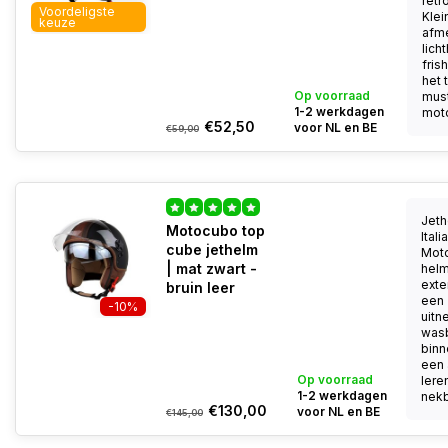
retr
Voordeligste
Klei
keuze
afme
lich
fris
het 
Op voorraad
mus
1-2 werkdagen
moto
€52,50
voor NL en BE
€59,00
Jeth
Motocubo top
Ital
cube jethelm
Mot
| mat zwart -
helm
exter
bruin leer
een
-10%
uitn
was
binn
een 
Op voorraad
lere
1-2 werkdagen
nekb
€130,00
voor NL en BE
€145,00