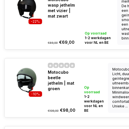
mer
wasp jethelm
De h
met vizier |
een
geï
mat zwart
smok
-22%
een
uit
Op voorraad
was
1-2 werkdagen
binn
€69,00
voor NL en BE
€89,00
Motocubo
Motocubo
Licht, du
beetle
geïntegree
jethelm | mat
uitneemb
Op
binnenkan
groen
voorraad
Minimalis
-10%
1-2
windweer
werkdagen
comfortab
voor NL en
Unieke ...
€98,00
BE
€109,00