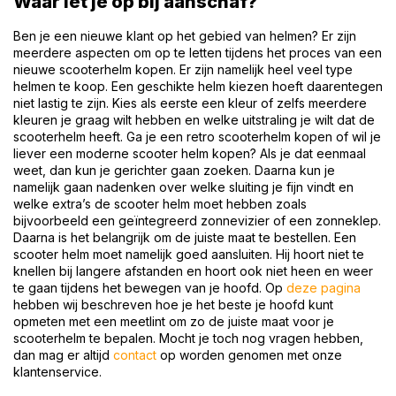
Waar let je op bij aanschaf?
Ben je een nieuwe klant op het gebied van helmen? Er zijn
meerdere aspecten om op te letten tijdens het proces van een
nieuwe scooterhelm kopen. Er zijn namelijk heel veel type
helmen te koop. Een geschikte helm kiezen hoeft daarentegen
niet lastig te zijn. Kies als eerste een kleur of zelfs meerdere
kleuren je graag wilt hebben en welke uitstraling je wilt dat de
scooterhelm heeft. Ga je een retro scooterhelm kopen of wil je
liever een moderne scooter helm kopen? Als je dat eenmaal
weet, dan kun je gerichter gaan zoeken. Daarna kun je
namelijk gaan nadenken over welke sluiting je fijn vindt en
welke extra’s de scooter helm moet hebben zoals
bijvoorbeeld een geïntegreerd zonnevizier of een zonneklep.
Daarna is het belangrijk om de juiste maat te bestellen. Een
scooter helm moet namelijk goed aansluiten. Hij hoort niet te
knellen bij langere afstanden en hoort ook niet heen en weer
te gaan tijdens het bewegen van je hoofd. Op
deze pagina
hebben wij beschreven hoe je het beste je hoofd kunt
opmeten met een meetlint om zo de juiste maat voor je
scooterhelm te bepalen. Mocht je toch nog vragen hebben,
dan mag er altijd
contact
op worden genomen met onze
klantenservice.