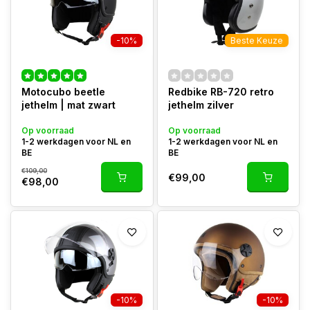
-10%
Beste Keuze
Motocubo beetle
Redbike RB-720 retro
jethelm | mat zwart
jethelm zilver
Op voorraad
Op voorraad
1-2 werkdagen voor NL en
1-2 werkdagen voor NL en
BE
BE
€109,00
€99,00
€98,00
-10%
-10%