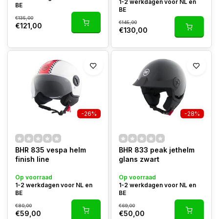
1-2 werkdagen voor NL en
BE
BE
€135,00
€145,00
€121,00
€130,00
-26%
-28%
BHR 835 vespa helm
BHR 833 peak jethelm
finish line
glans zwart
Op voorraad
Op voorraad
1-2 werkdagen voor NL en
1-2 werkdagen voor NL en
BE
BE
€80,00
€69,00
€59,00
€50,00