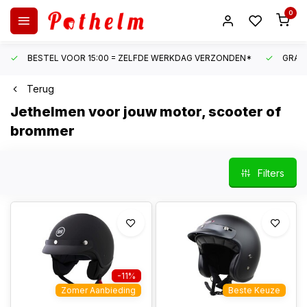
0
BESTEL VOOR 15:00 = ZELFDE WERKDAG VERZONDEN*
GRATI
Terug
Jethelmen voor jouw motor, scooter of
brommer
Filters
-11%
Zomer Aanbieding
Beste Keuze