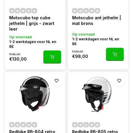
Motocubo top cube
Motocubo ant jethelm |
jethelm | grijs - zwart
mat brons
leer
Op voorraad
Op voorraad
1-2 werkdagen voor NL en
1-2 werkdagen voor NL en
BE
BE
€109,00
€145,00
€98,00
€130,00
Redbike RB-804 retro
Redbike RB-805 retro