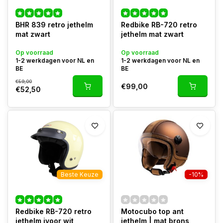
BHR 839 retro jethelm
Redbike RB-720 retro
mat zwart
jethelm mat zwart
Op voorraad
Op voorraad
1-2 werkdagen voor NL en
1-2 werkdagen voor NL en
BE
BE
€59,00
€99,00
€52,50
Beste Keuze
-10%
Redbike RB-720 retro
Motocubo top ant
jethelm ivoor wit
jethelm | mat brons