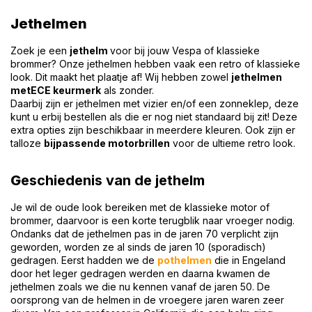
Jethelmen
Zoek je een
jethelm
voor bij jouw Vespa of klassieke
brommer? Onze jethelmen hebben vaak een retro of klassieke
look. Dit maakt het plaatje af! Wij hebben zowel
jethelmen
met
ECE keurmerk
als zonder.
Daarbij zijn er jethelmen met vizier en/of een zonneklep, deze
kunt u erbij bestellen als die er nog niet standaard bij zit! Deze
extra opties zijn beschikbaar in meerdere kleuren. Ook zijn er
talloze
bijpassende motorbrillen
voor de ultieme retro look.
G
eschiedenis van de jethelm
Je wil de oude look bereiken met de klassieke motor of
brommer, daarvoor is een korte terugblik naar vroeger nodig.
Ondanks dat de jethelmen pas in de jaren 70 verplicht zijn
geworden, worden ze al sinds de jaren 10 (sporadisch)
gedragen. Eerst hadden we de
pothelmen
die in Engeland
door het leger gedragen werden en daarna kwamen de
jethelmen zoals we die nu kennen vanaf de jaren 50. De
oorsprong van de helmen in de vroegere jaren waren zeer