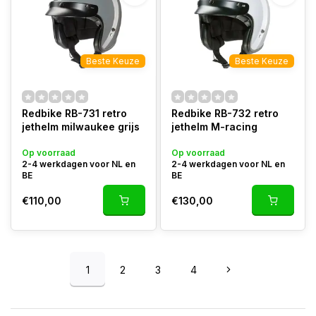
Beste Keuze
Beste Keuze
Redbike RB-731 retro
Redbike RB-732 retro
jethelm milwaukee grijs
jethelm M-racing
Op voorraad
Op voorraad
2-4 werkdagen voor NL en
2-4 werkdagen voor NL en
BE
BE
€110,00
€130,00
1
2
3
4