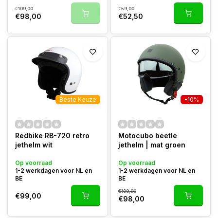
€109,00
€59,00
€98,00
€52,50
Beste Keuze
-10%
Redbike RB-720 retro
Motocubo beetle
jethelm wit
jethelm | mat groen
Op voorraad
Op voorraad
1-2 werkdagen voor NL en
1-2 werkdagen voor NL en
BE
BE
€109,00
€99,00
€98,00