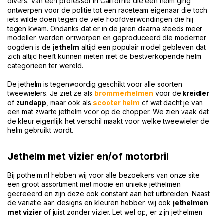
divers. Van een professor in Californië die een helm ging
ontwerpen voor de politie tot een raceteam eigenaar die toch
iets wilde doen tegen de vele hoofdverwondingen die hij
tegen kwam. Ondanks dat er in de jaren daarna steeds meer
modellen werden ontworpen en geproduceerd die moderner
oogden is de
jethelm
altijd een populair model gebleven dat
zich altijd heeft kunnen meten met de bestverkopende helm
categorieën ter wereld.
De jethelm is tegenwoordig geschikt voor alle soorten
tweewielers. Je ziet ze als
brommerhelmen
voor de
kreidler
of
zundapp
, maar ook als
scooter helm
of wat dacht je van
een mat zwarte jethelm voor op de chopper. We zien vaak dat
de kleur eigenlijk het verschil maakt voor welke tweewieler de
helm gebruikt wordt.
Jethelm met vizier en/of motorbril
Bij pothelm.nl hebben wij voor alle bezoekers van onze site
een groot assortiment met mooie en unieke jethelmen
gecreëerd en zijn deze ook constant aan het uitbreiden. Naast
de variatie aan designs en kleuren hebben wij ook
jethelmen
met vizier
of juist zonder vizier. Let wel op, er zijn jethelmen