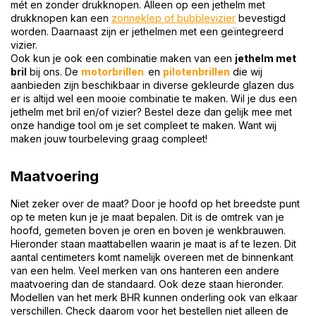
mét en zonder drukknopen. Alleen op een jethelm met
drukknopen kan een
zonneklep of bubble
vizier
bevestigd
worden. Daarnaast zijn er jethelmen met een geïntegreerd
vizier.
Ook kun je ook een combinatie maken van een
jethelm met
bril
bij ons. De
motorbrillen
en
pilotenbrillen
die wij
aanbieden zijn beschikbaar in diverse gekleurde glazen dus
er is altijd wel een mooie combinatie te maken. Wil je dus een
jethelm met bril en/of vizier? Bestel deze dan gelijk mee met
onze handige tool om je set compleet te maken. Want wij
maken jouw tourbeleving graag compleet!
Maatvoering
Niet zeker over de maat? Door je hoofd op het breedste punt
op te meten kun je je maat bepalen. Dit is de omtrek van je
hoofd, gemeten boven je oren en boven je wenkbrauwen.
Hieronder staan maattabellen waarin je maat is af te lezen. Dit
aantal centimeters komt namelijk overeen met de binnenkant
van een helm. Veel merken van ons hanteren een andere
maatvoering dan de standaard. Ook deze staan hieronder.
Modellen van het merk BHR kunnen onderling ook van elkaar
verschillen. Check daarom voor het bestellen niet alleen de