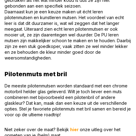
gebruiken als het wat minder koud is dus ze zijn niet
gebonden aan een specifiek seizoen.
Daarnaast kun je een keuze maken uit écht leren
pilotenmutsen en kunstleren mutsen. Het voordeel van echt
leer is dat dit duurzamer is, wat wil zeggen dat het langer
meegaat. Uiteraard zien echt leren pilotenmutsen er ook
mooier uit, ze zijn daarentegen wel duurder. De PU leren
mutsen zijn makkelijker schoon te maken en te houden. Daarbij
zijn ze een stuk goedkoper, vaak zitten ze wel minder lekker
en ze behouden de kleur minder goed door de
weersomstandigheden.
Pilotenmuts met bril
De meeste pilotenmutsen worden standaard met een
chrome
motorbril helder glas
geleverd. Wilt je toch liever een muts
combineren met bijvoorbeeld een
pilotenbril
of andere
glaskleur? Dat kan, maak dan een keuze uit de verschillende
opties. Stel je favoriete pilotenmuts met bril samen en bereid je
voor op de ultieme roadtrip!
Niet zeker over de maat? Bekijk
hier
onze uitleg over het
opmeten van je (helm) maat.