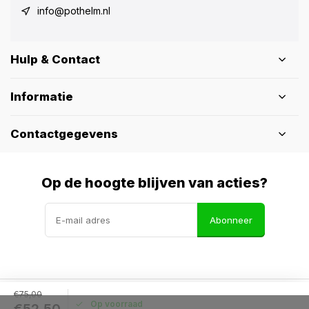
info@pothelm.nl
Hulp & Contact
Informatie
Contactgegevens
Op de hoogte blijven van acties?
Abonneer
€75,00
Op voorraad
© Pothelm.nl
- Theme made by
Webdinge