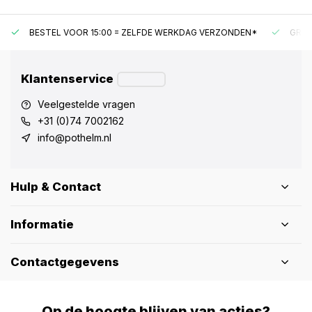
BESTEL VOOR 15:00 = ZELFDE WERKDAG VERZONDEN*
GRAT
Klantenservice
Veelgestelde vragen
+31 (0)74 7002162
info@pothelm.nl
Hulp & Contact
Informatie
Contactgegevens
Op de hoogte blijven van acties?