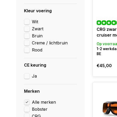
Kleur voering
Wit
Zwart
CRG zwart
cruiser mo
Bruin
Creme / lichtbruin
Op voorra
1-2 werkda
Rood
BE
CE keuring
€45,00
Ja
Merken
Alle merken
Bobster
CRG