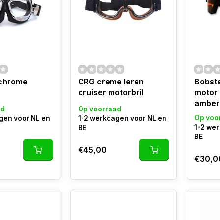
chrome
CRG creme leren
Bobst
cruiser motorbril
motor 
amber
ad
Op voorraad
Op voo
gen voor NL en
1-2 werkdagen voor NL en
1-2 we
BE
BE
€45,00
€30,0