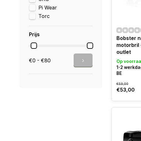
Pi Wear
Torc
Prijs
Bobster n
motorbril
outlet
€0 - €80
Op voorra
1-2 werkda
BE
€59,00
€53,00