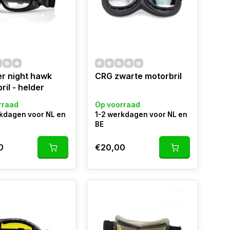
r night hawk
CRG zwarte motorbril
ril - helder
rraad
Op voorraad
rkdagen voor NL en
1-2 werkdagen voor NL en
BE
0
€20,00