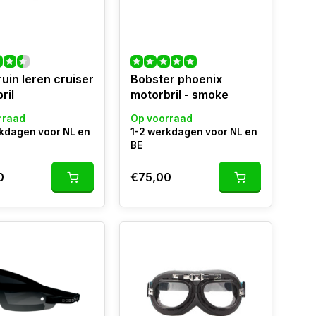
uin leren cruiser
Bobster phoenix
ril
motorbril - smoke
rraad
Op voorraad
rkdagen voor NL en
1-2 werkdagen voor NL en
BE
0
€75,00