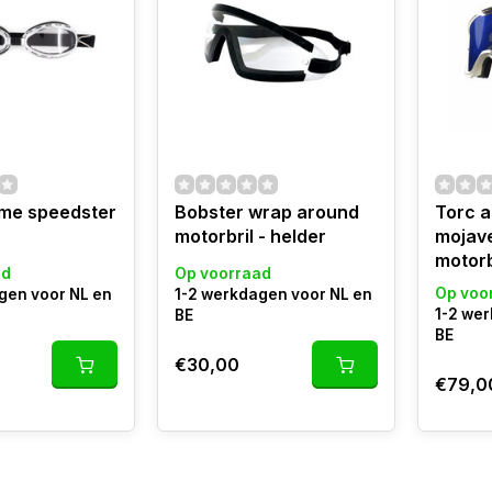
me speedster
Bobster wrap around
Torc 
motorbril - helder
mojave
motorb
ad
Op voorraad
Op voo
gen voor NL en
1-2 werkdagen voor NL en
1-2 we
BE
BE
€30,00
€79,0