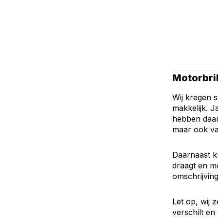
Motorbril
Wij kregen s
makkelijk. J
hebben daar
maar ook van
Daarnaast ku
draagt en mo
omschrijving
Let op, wij 
verschilt en