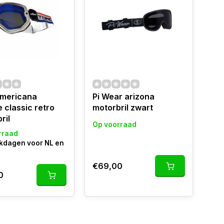
americana
Pi Wear arizona
 classic retro
motorbril zwart
ril
Op voorraad
rraad
rkdagen voor NL en
€69,00
0