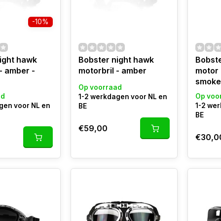
-10%
ight hawk
Bobster night hawk
Bobst
 - amber -
motorbril - amber
motor 
smoke
Op voorraad
ad
Op voo
1-2 werkdagen voor NL en
gen voor NL en
1-2 we
BE
BE
€59,00
€30,0