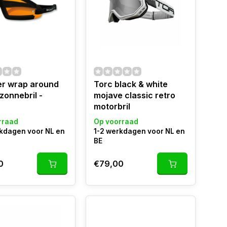
er wrap around
Torc black & white
zonnebril -
mojave classic retro
motorbril
rraad
Op voorraad
rkdagen voor NL en
1-2 werkdagen voor NL en
BE
0
€79,00