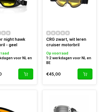
r night hawk
CRG zwart, wit leren
ril - geel
cruiser motorbril
rraad
Op voorraad
rkdagen voor NL en
1-2 werkdagen voor NL en
BE
0
€45,00