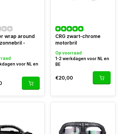
er wrap around
CRG zwart-chrome
zonnebril -
motorbril
Op voorraad
rraad
1-2 werkdagen voor NL en
rkdagen voor NL en
BE
€20,00
0