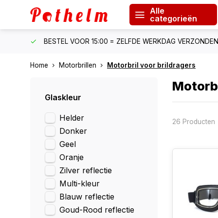
Alle
categorieën
F €150
BESTEL VOOR 15:00 = ZELFDE WERKDAG VERZONDE
Home
Motorbrillen
Motorbril voor brildragers
Motorbr
Glaskleur
Helder
26 Producten
Donker
Geel
Oranje
Zilver reflectie
Multi-kleur
Blauw reflectie
Goud-Rood reflectie