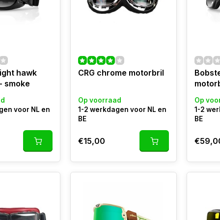
ight hawk
CRG chrome motorbril
Bobste
 - smoke
motorb
ad
Op voorraad
Op voo
gen voor NL en
1-2 werkdagen voor NL en
1-2 we
BE
BE
€15,00
€59,0