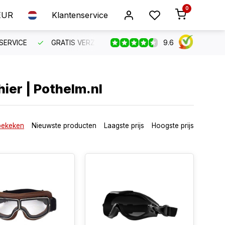
0
EUR
Klantenservice
9.6
SERVICE
GRATIS VERZENDING VANAF €150
BESTEL VO
hier | Pothelm.nl
bekeken
Nieuwste producten
Laagste prijs
Hoogste prijs