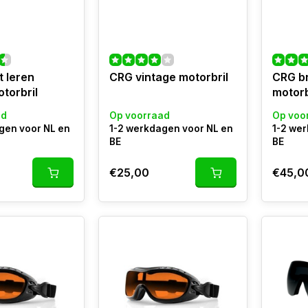
 leren
CRG vintage motorbril
CRG br
torbril
motorb
ad
Op voorraad
Op voo
gen voor NL en
1-2 werkdagen voor NL en
1-2 we
BE
BE
€25,00
€45,0