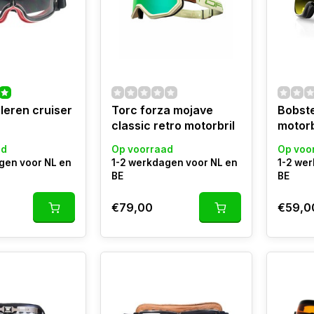
leren cruiser
Torc forza mojave
Bobste
classic retro motorbril
motorb
ad
Op voorraad
Op voo
gen voor NL en
1-2 werkdagen voor NL en
1-2 we
BE
BE
€79,00
€59,0