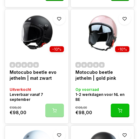
-10%
-10%
Motocubo beetle evo
Motocubo beetle
jethelm | mat zwart
jethelm | gold pink
Uitverkocht
Op voorraad
Leverbaar vanaf 7
1-2 werkdagen voor NL en
september
BE
€109,00
€109,00
€98,00
€98,00