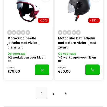
-20%
-28%
Motocubo beetle
Motocubo bat jethelm
jethelm met vizier |
met extern vizier | mat
glans wit
zwart
Op voorraad
Op voorraad
1-2 werkdagen voor NL en
1-2 werkdagen voor NL en
BE
BE
€99,00
€69,00
€79,00
€50,00
1
2