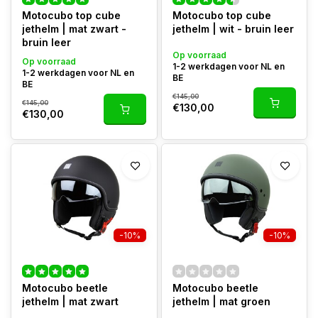
Motocubo top cube
Motocubo top cube
jethelm | mat zwart -
jethelm | wit - bruin leer
bruin leer
Op voorraad
Op voorraad
1-2 werkdagen voor NL en
1-2 werkdagen voor NL en
BE
BE
€145,00
€145,00
€130,00
€130,00
-10%
-10%
Motocubo beetle
Motocubo beetle
jethelm | mat zwart
jethelm | mat groen