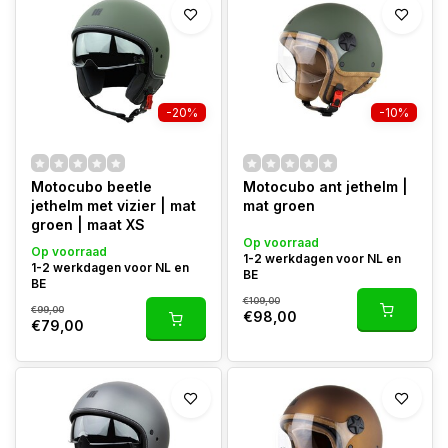
-20%
-10%
Motocubo beetle
Motocubo ant jethelm |
jethelm met vizier | mat
mat groen
groen | maat XS
Op voorraad
Op voorraad
1-2 werkdagen voor NL en
1-2 werkdagen voor NL en
BE
BE
€109,00
€99,00
€98,00
€79,00