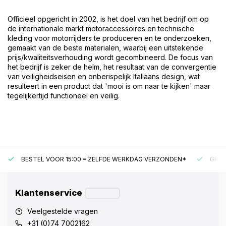
Officieel opgericht in 2002, is het doel van het bedrijf om op
de internationale markt motoraccessoires en technische
kleding voor motorrijders te produceren en te onderzoeken,
gemaakt van de beste materialen, waarbij een uitstekende
prijs/kwaliteitsverhouding wordt gecombineerd. De focus van
het bedrijf is zeker de helm, het resultaat van de convergentie
van veiligheidseisen en onberispelijk Italiaans design, wat
resulteert in een product dat 'mooi is om naar te kijken' maar
tegelijkertijd functioneel en veilig.
BESTEL VOOR 15:00 = ZELFDE WERKDAG VERZONDEN*
GRAT
Klantenservice
Veelgestelde vragen
+31 (0)74 7002162