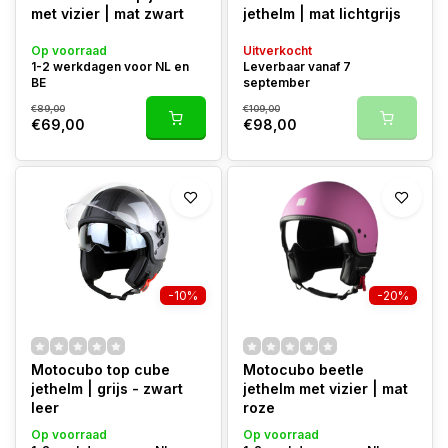
met vizier | mat zwart
jethelm | mat lichtgrijs
Op voorraad
Uitverkocht
1-2 werkdagen voor NL en
Leverbaar vanaf 7
BE
september
€89,00
€109,00
€69,00
€98,00
-10%
-20%
Motocubo top cube
Motocubo beetle
jethelm | grijs - zwart
jethelm met vizier | mat
leer
roze
Op voorraad
Op voorraad