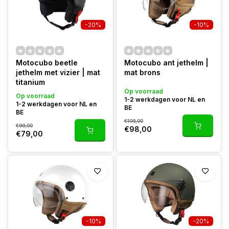
-20%
-10%
Motocubo beetle
Motocubo ant jethelm |
jethelm met vizier | mat
mat brons
titanium
Op voorraad
Op voorraad
1-2 werkdagen voor NL en
1-2 werkdagen voor NL en
BE
BE
€109,00
€99,00
€98,00
€79,00
-10%
-20%