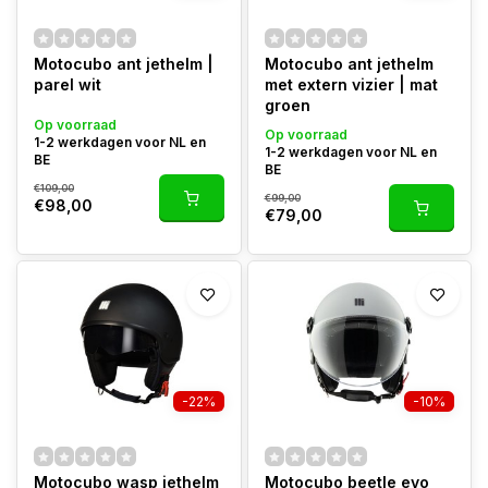
Motocubo ant jethelm |
Motocubo ant jethelm
parel wit
met extern vizier | mat
groen
Op voorraad
Op voorraad
1-2 werkdagen voor NL en
1-2 werkdagen voor NL en
BE
BE
€109,00
€99,00
€98,00
€79,00
-22%
-10%
Motocubo wasp jethelm
Motocubo beetle evo