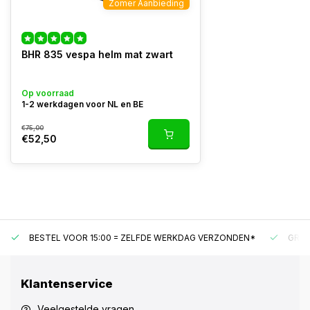
Zomer Aanbieding
BHR 835 vespa helm mat zwart
Op voorraad
1-2 werkdagen voor NL en BE
€75,00
€52,50
BESTEL VOOR 15:00 = ZELFDE WERKDAG VERZONDEN*
GRAT
Klantenservice
Veelgestelde vragen