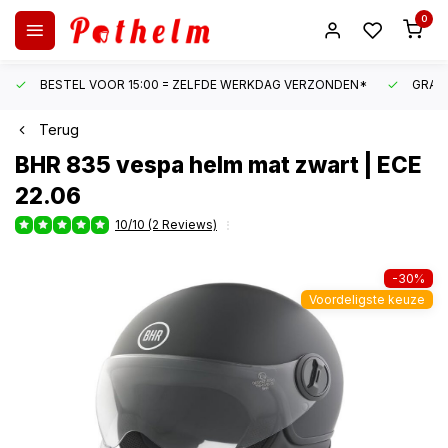
0
BESTEL VOOR 15:00 = ZELFDE WERKDAG VERZONDEN*
GRATI
Terug
BHR
835 vespa helm mat zwart | ECE
22.06
10/10 (2 Reviews)
-30%
Voordeligste keuze