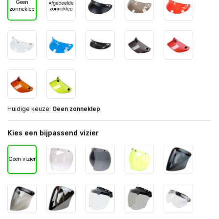
Geen
zonneklep
Huidige keuze:
Geen zonneklep
Kies een bijpassend vizier
Geen vizier