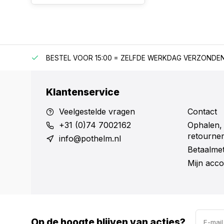
F €150
BESTEL VOOR 15:00 = ZELFDE WERKDAG VERZONDE
Klantenservice
Veelgestelde vragen
Contact
+31 (0)74 7002162
Ophalen,
retourne
info@pothelm.nl
Betaalme
Mijn acco
Op de hoogte blijven van acties?