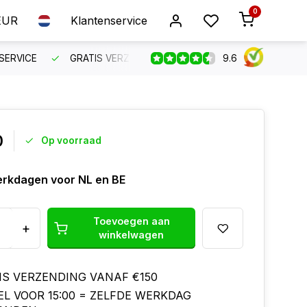
0
EUR
Klantenservice
9.6
SERVICE
GRATIS VERZENDING VANAF €150
BESTEL VO
0
Op voorraad
erkdagen voor NL en BE
Toevoegen aan
+
winkelwagen
IS VERZENDING VANAF €150
EL VOOR 15:00 = ZELFDE WERKDAG