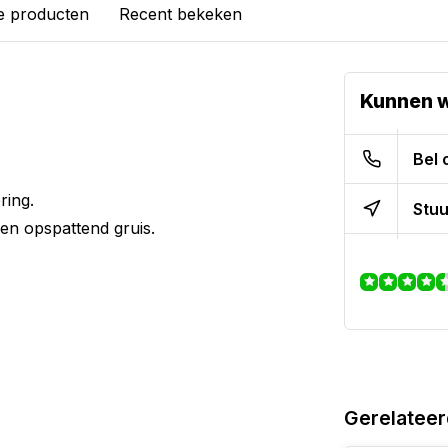
e producten
Recent bekeken
Kunnen w
Bel 
ring.
Stuu
en opspattend gruis.
Gerelateer