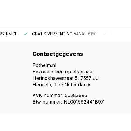
NSERVICE
GRATIS VERZENDING VANAF €150
BESTEL V
Contactgegevens
Pothelm.nl
Bezoek alleen op afspraak
Herinckhavestraat 5, 7557 JJ
Hengelo, The Netherlands
KVK nummer: 50283995
Btw nummer: NL001562441B97