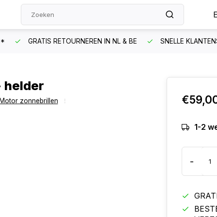
N*
GRATIS RETOURNEREN IN NL & BE
SNELLE KLANTEN
- helder
€59,0
Motor zonnebrillen
1-2 w
-
GRAT
BEST