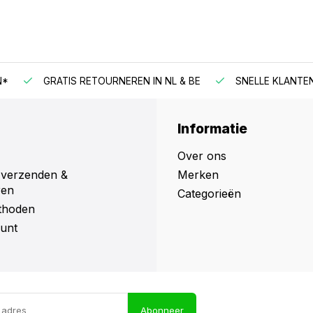
N*
GRATIS RETOURNEREN IN NL & BE
SNELLE KLANTE
Informatie
Over ons
 verzenden &
Merken
ren
Categorieën
thoden
unt
Abonneer