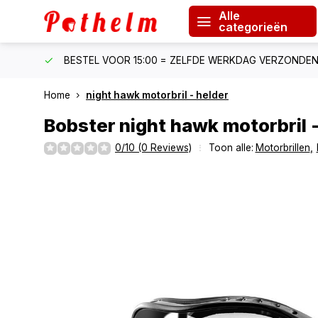
Alle
categorieën
F €150
BESTEL VOOR 15:00 = ZELFDE WERKDAG VERZONDE
Home
night hawk motorbril - helder
Bobster
night hawk motorbril 
0/10 (0 Reviews)
Toon alle:
Motorbrillen
,