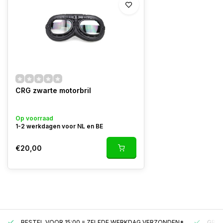
CRG zwarte motorbril
Op voorraad
1-2 werkdagen voor NL en BE
€20,00
BESTEL VOOR 15:00 = ZELFDE WERKDAG VERZONDEN*
GRAT