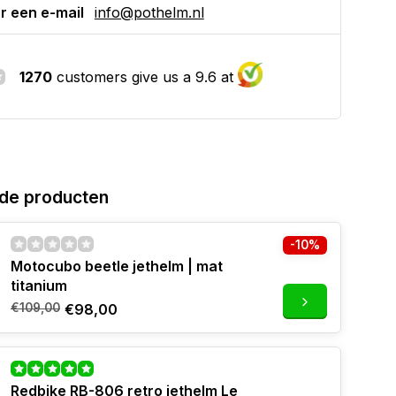
r een e-mail
info@pothelm.nl
1270
customers give us a 9.6 at
de producten
-10%
Motocubo beetle jethelm | mat
titanium
€109,00
€98,00
Redbike RB-806 retro jethelm Le