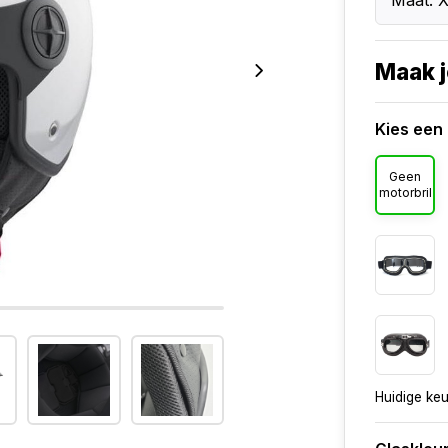
Maat: 
Maak j
Kies een 
Geen
motorbril
Huidige ke