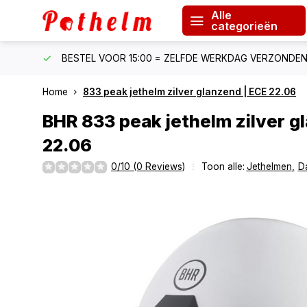
Alle
categorieën
F €150
BESTEL VOOR 15:00 = ZELFDE WERKDAG VERZONDE
Home
833 peak jethelm zilver glanzend | ECE 22.06
BHR
833 peak jethelm zilver g
22.06
0/10 (0 Reviews)
Toon alle:
Jethelmen
,
D