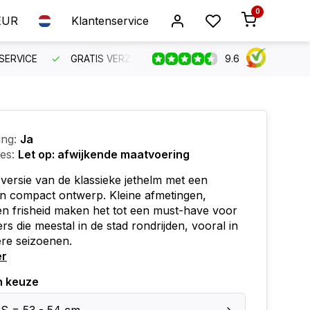
0
EUR
Klantenservice
9.6
SERVICE
GRATIS VERZENDING VANAF €150
BESTEL VO
ing:
Ja
ies:
Let op: afwijkende maatvoering
ersie van de klassieke jethelm met een
en compact ontwerp. Kleine afmetingen,
 en frisheid maken het tot een must-have voor
ers die meestal in de stad rondrijden, vooral in
re seizoenen.
er
n keuze