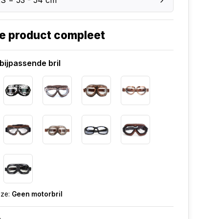
XS = 53 - 54 cm
e product compleet
bijpassende bril
uze:
Geen motorbril