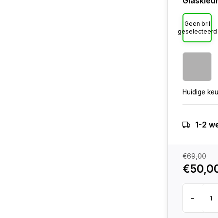
Glaskleu
Geen bril
geselecteerd
Huidige ke
1-2 w
€69,00
€50,0
-