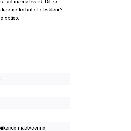
rbril meegeleverd. Dit zal
ndere motorbril of glaskleur?
e opties.
5
g
wijkende maatvoering