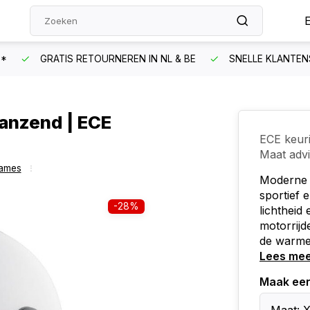
N*
GRATIS RETOURNEREN IN NL & BE
SNELLE KLANTEN
lanzend | ECE
ECE keur
Maat adv
ames
Moderne v
sportief 
-28%
lichtheid
motorrijd
de warme
Lees me
Maak ee