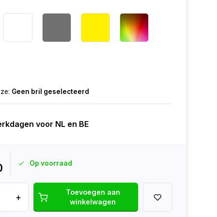
r
uze:
Geen bril geselecteerd
erkdagen voor NL en BE
Op voorraad
0
Toevoegen aan
+
winkelwagen