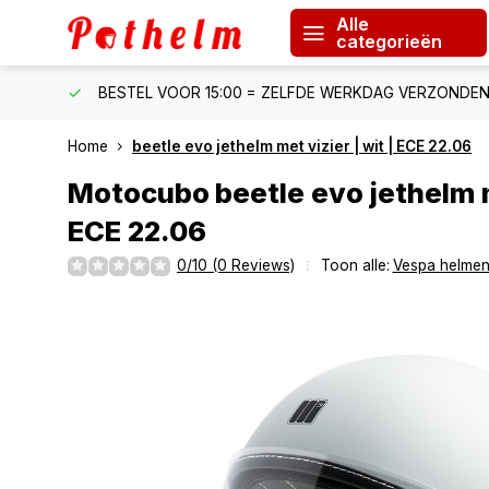
Alle
categorieën
F €150
BESTEL VOOR 15:00 = ZELFDE WERKDAG VERZONDE
Home
beetle evo jethelm met vizier | wit | ECE 22.06
Motocubo
beetle evo jethelm m
ECE 22.06
0/10 (0 Reviews)
Toon alle:
Vespa helme