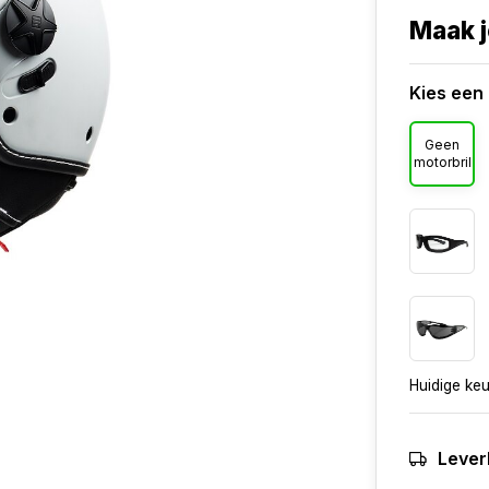
Maak j
Kies een 
Geen
motorbril
Huidige ke
Lever