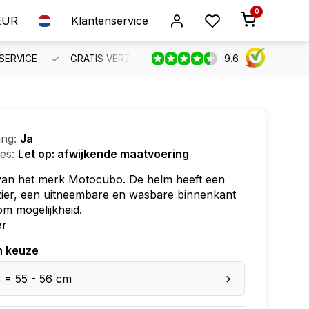
0
EUR
Klantenservice
9.6
SERVICE
GRATIS VERZENDING VANAF €150
BESTEL VO
ing:
Ja
ies:
Let op: afwijkende maatvoering
van het merk Motocubo. De helm heeft een
zier, een uitneembare en wasbare binnenkant
om mogelijkheid.
er
n keuze
 = 55 - 56 cm