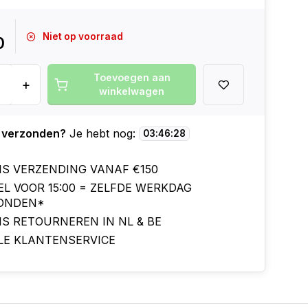
Niet op voorraad
0
Toevoegen aan
+
winkelwagen
 verzonden?
Je hebt nog:
03
:
46
:
27
IS VERZENDING VANAF €150
EL VOOR 15:00 = ZELFDE WERKDAG
ONDEN*
IS RETOURNEREN IN NL & BE
LE KLANTENSERVICE