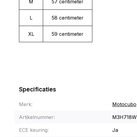
M
57 centimeter
L
58 centimeter
XL
59 centimeter
Specificaties
Merk:
Motocubo
Artikelnummer:
M3H718W
ECE keuring:
Ja