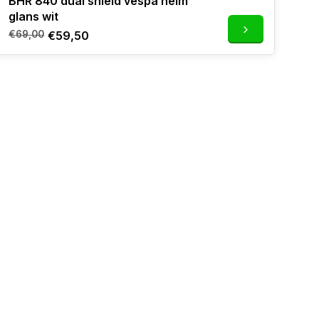
BHR 840 dual shield vespa helm
glans wit
€69,00
€59,50