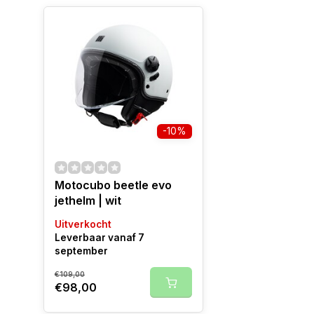
-10%
Motocubo beetle evo
jethelm | wit
Uitverkocht
Leverbaar vanaf 7
september
€109,00
€98,00