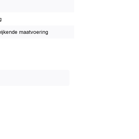
g
wijkende maatvoering