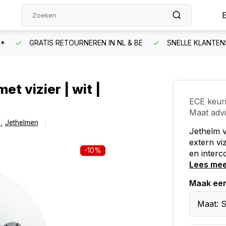
N*
GRATIS RETOURNEREN IN NL & BE
SNELLE KLANTEN
et vizier | wit |
ECE keur
Maat adv
n
,
Jethelmen
Jethelm 
extern vi
-10%
en interc
Lees me
Maak ee
Maat: S