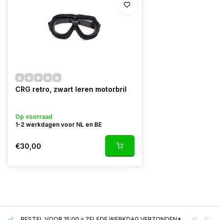
CRG retro, zwart leren motorbril
Op voorraad
1-2 werkdagen voor NL en BE
€30,00
BESTEL VOOR 15:00 = ZELFDE WERKDAG VERZONDEN*
GRAT