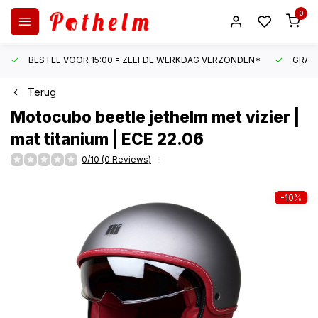
0
BESTEL VOOR 15:00 = ZELFDE WERKDAG VERZONDEN*
GRATI
Terug
Motocubo
beetle jethelm met vizier |
mat titanium | ECE 22.06
0/10 (0 Reviews)
-10%