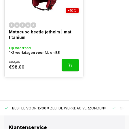
-10%
Motocubo beetle jethelm | mat
titanium
Op voorraad
1-2 werkdagen voor NL en BE
€109,00
€98,00
BESTEL VOOR 15:00 = ZELFDE WERKDAG VERZONDEN*
GRAT
Klantenservice