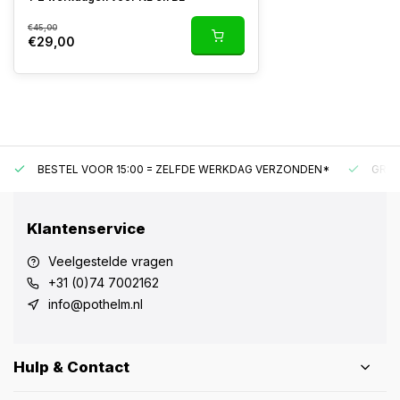
€45,00
€29,00
BESTEL VOOR 15:00 = ZELFDE WERKDAG VERZONDEN*
GRAT
Klantenservice
Veelgestelde vragen
+31 (0)74 7002162
info@pothelm.nl
Hulp & Contact