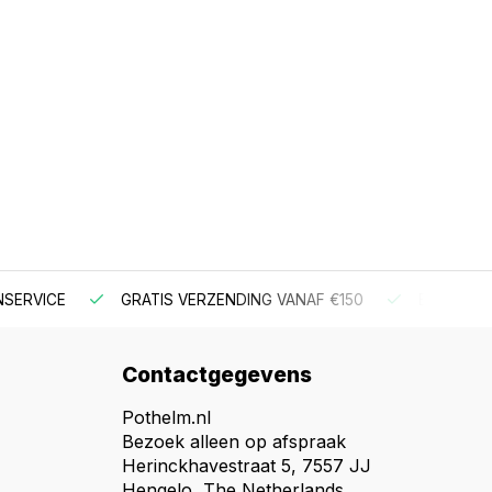
NSERVICE
GRATIS VERZENDING VANAF €150
BESTEL V
Contactgegevens
Pothelm.nl
Bezoek alleen op afspraak
Herinckhavestraat 5, 7557 JJ
Hengelo, The Netherlands