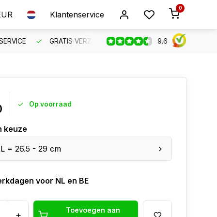
0
EUR
Klantenservice
9.6
SERVICE
GRATIS VERZENDING VANAF €150
BESTEL VO
Op voorraad
0
n keuze
L = 26.5 - 29 cm
erkdagen voor NL en BE
Toevoegen aan
+