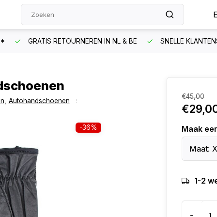
N*
GRATIS RETOURNEREN IN NL & BE
SNELLE KLANTEN
ndschoenen
€45,00
en
,
Autohandschoenen
€29,0
-36%
Maak ee
Maat: X
1-2 w
-