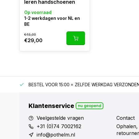
leren handschoenen
Op voorraad
1-2 werkdagen voor NL en
BE
€45,00
€29,00
F €150
BESTEL VOOR 15:00 = ZELFDE WERKDAG VERZONDE
Klantenservice
nu geopend
Veelgestelde vragen
Contact
+31 (0)74 7002162
Ophalen,
retourne
info@pothelm.nl