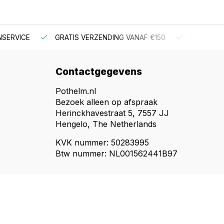
NSERVICE
GRATIS VERZENDING VANAF €150
BESTEL V
Contactgegevens
Pothelm.nl
Bezoek alleen op afspraak
Herinckhavestraat 5, 7557 JJ
Hengelo, The Netherlands
KVK nummer: 50283995
Btw nummer: NL001562441B97