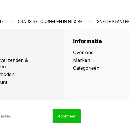
N*
GRATIS RETOURNEREN IN NL & BE
SNELLE KLANTE
Informatie
Over ons
 verzenden &
Merken
ren
Categorieën
thoden
unt
Abonneer