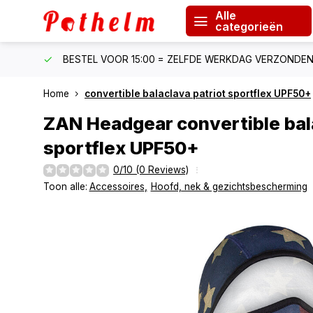
Alle
categorieën
F €150
BESTEL VOOR 15:00 = ZELFDE WERKDAG VERZONDE
Home
convertible balaclava patriot sportflex UPF50+
ZAN Headgear
convertible bal
sportflex UPF50+
0/10 (0 Reviews)
Toon alle:
Accessoires
,
Hoofd, nek & gezichtsbescherming