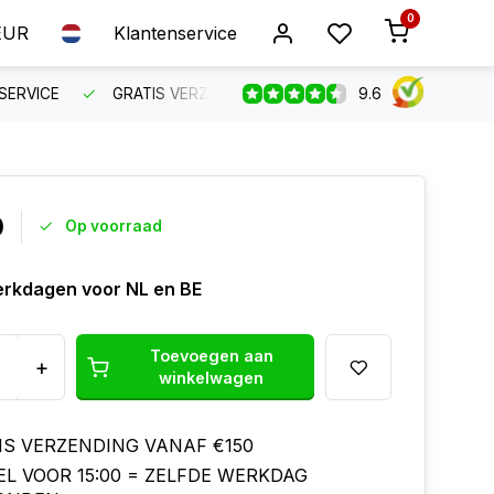
0
EUR
Klantenservice
9.6
SERVICE
GRATIS VERZENDING VANAF €150
BESTEL VO
0
Op voorraad
erkdagen voor NL en BE
Toevoegen aan
+
winkelwagen
IS VERZENDING VANAF €150
EL VOOR 15:00 = ZELFDE WERKDAG