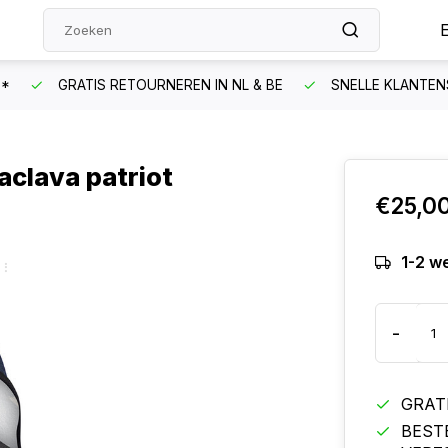
N*
GRATIS RETOURNEREN IN NL & BE
SNELLE KLANTEN
aclava patriot
€25,0
1-2 w
-
GRAT
BEST