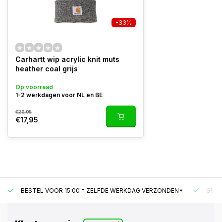
-33%
Carhartt wip acrylic knit muts
heather coal grijs
Op voorraad
1-2 werkdagen voor NL en BE
€26,95
€17,95
BESTEL VOOR 15:00 = ZELFDE WERKDAG VERZONDEN*
GRAT