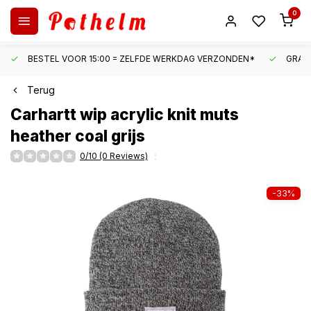
0
BESTEL VOOR 15:00 = ZELFDE WERKDAG VERZONDEN*
GRATI
Terug
Carhartt
wip acrylic knit muts
heather coal grijs
0/10 (0 Reviews)
-33%