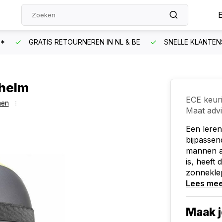
N*
GRATIS RETOURNEREN IN NL & BE
SNELLE KLANTEN
thelm
ECE keur
men
Maat adv
Een leren
bijpassen
mannen a
is, heeft
zonneklep
Lees me
Maak j