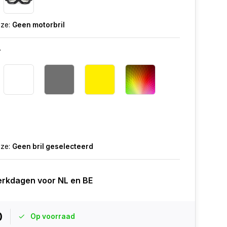
uze:
Geen motorbril
r
uze:
Geen bril geselecteerd
erkdagen voor NL en BE
0
Op voorraad