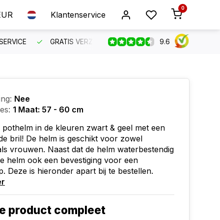
0
EUR
Klantenservice
9.6
SERVICE
GRATIS VERZENDING VANAF €150
BESTEL VO
ing:
Nee
ies:
1 Maat: 57 - 60 cm
 pothelm in de kleuren zwart & geel met een
de bril! De helm is geschikt voor zowel
ls vrouwen. Naast dat de helm waterbestendig
 de helm ook een bevestiging voor een
. Deze is hieronder apart bij te bestellen.
er
e product compleet