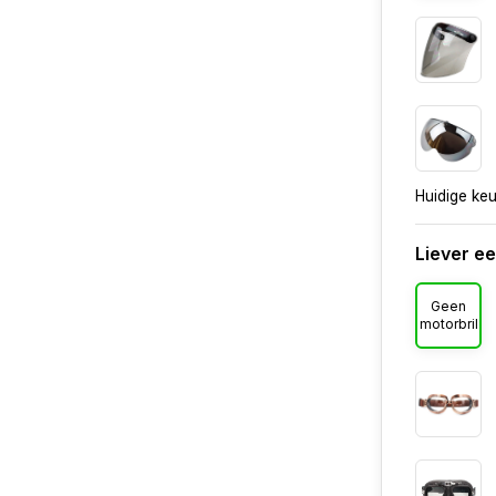
Huidige ke
Liever e
Geen
motorbril