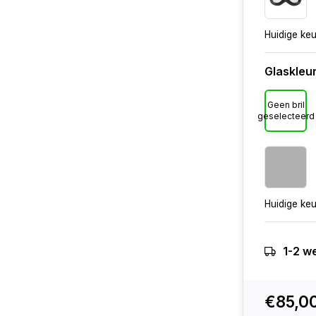
Huidige ke
Glaskleu
Geen bril
geselecteerd
Huidige ke
1-2 w
€85,0