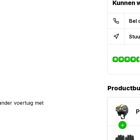
Kunnen w
Bel 
Stuu
Productb
ander voertuig met
P