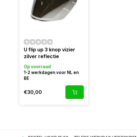
U flip up 3 knop vizier
zilver reflectie
Op voorraad
1-2 werkdagen voor NL en
BE
€30,00