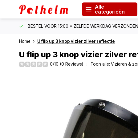
Alle
categorieën
F €150
BESTEL VOOR 15:00 = ZELFDE WERKDAG VERZONDE
Home
U flip up 3 knop vizier zilver reflectie
U flip up 3 knop vizier zilver re
0/10 (0 Reviews)
Toon alle:
Vizieren & z