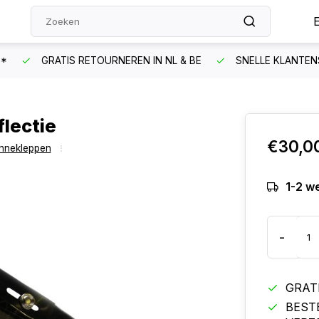
N*
GRATIS RETOURNEREN IN NL & BE
SNELLE KLANTEN
flectie
€30,0
onnekleppen
1-2 w
-
GRAT
BEST