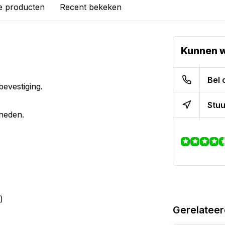
e producten
Recent bekeken
Kunnen w
Bel 
evestiging.
Stuu
eneden.
)
Gerelateer