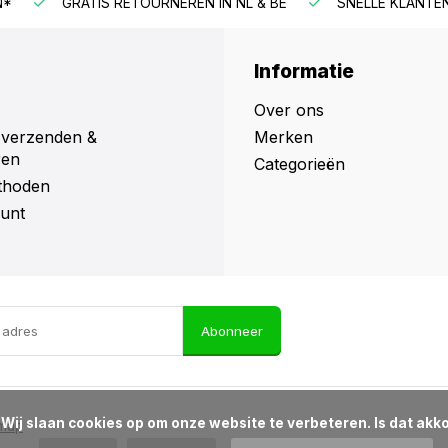
N*
GRATIS RETOURNEREN IN NL & BE
SNELLE KLANTE
Informatie
Over ons
 verzenden &
Merken
ren
Categorieën
thoden
unt
Abonneer
d?

emap