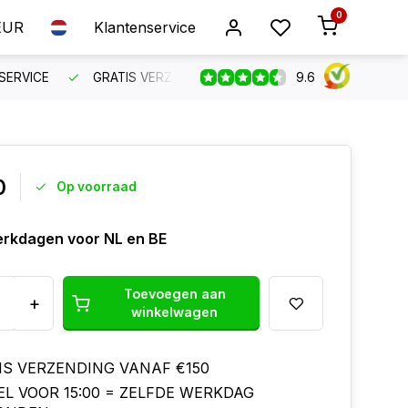
0
EUR
Klantenservice
9.6
SERVICE
GRATIS VERZENDING VANAF €150
BESTEL VO
0
Op voorraad
erkdagen voor NL en BE
Toevoegen aan
+
winkelwagen
IS VERZENDING VANAF €150
EL VOOR 15:00 = ZELFDE WERKDAG