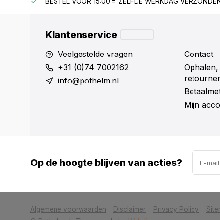
F €150
BESTEL VOOR 15:00 = ZELFDE WERKDAG VERZONDE
Klantenservice
Veelgestelde vragen
Contact
+31 (0)74 7002162
Ophalen,
retourne
info@pothelm.nl
Betaalme
Mijn acco
Op de hoogte blijven van acties?
            Wij slaan cookies op om onze website te verbeteren. Is dat akkoor
Algemene voorwaarden
Disclaimer
Privacy Policy
Sit