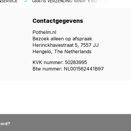
NSERVICE
GRATIS VERZENDING VANAF €150
BESTEL V
Contactgegevens
Pothelm.nl
Bezoek alleen op afspraak
Herinckhavestraat 5, 7557 JJ
Hengelo, The Netherlands
KVK nummer: 50283995
Btw nummer: NL001562441B97