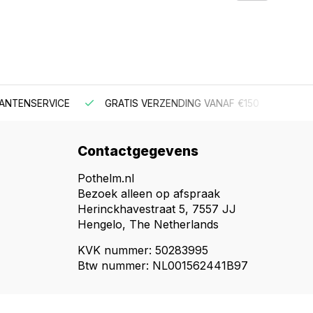
NSERVICE
GRATIS VERZENDING VANAF €150
BESTEL V
Contactgegevens
Pothelm.nl
Bezoek alleen op afspraak
Herinckhavestraat 5, 7557 JJ
Hengelo, The Netherlands
KVK nummer: 50283995
Btw nummer: NL001562441B97