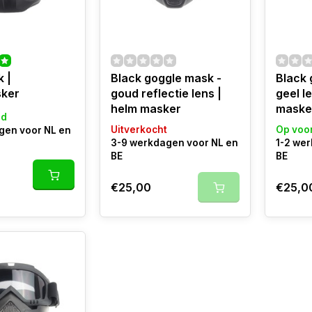
 |
Black goggle mask -
Black 
ker
goud reflectie lens |
geel l
helm masker
maske
ad
Uitverkocht
Op voo
gen voor NL en
3-9 werkdagen voor NL en
1-2 we
BE
BE
€25,00
€25,0