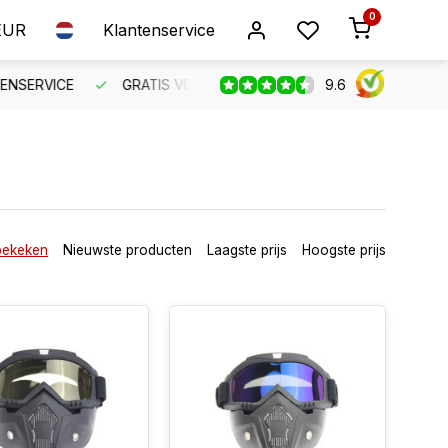
0
EUR
Klantenservice
9.6
SERVICE
GRATIS VERZENDING VANAF €150
BESTEL VO
bekeken
Nieuwste producten
Laagste prijs
Hoogste prijs