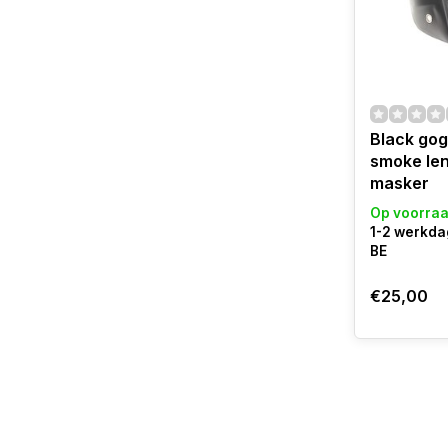
Black gog
smoke len
masker
Op voorra
1-2 werkda
BE
€25,00