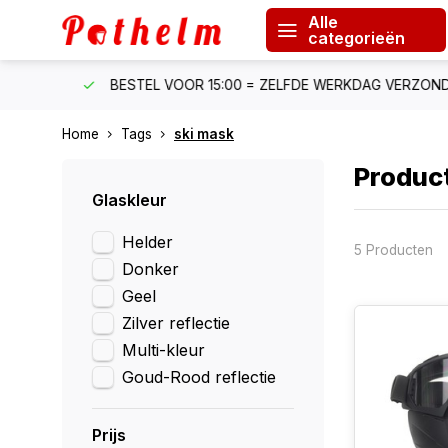
Alle
categorieën
F €150
BESTEL VOOR 15:00 = ZELFDE WERKDAG VERZONDE
Home
Tags
ski mask
Produc
Glaskleur
Helder
5 Producten
Donker
Geel
Zilver reflectie
Multi-kleur
Goud-Rood reflectie
Prijs