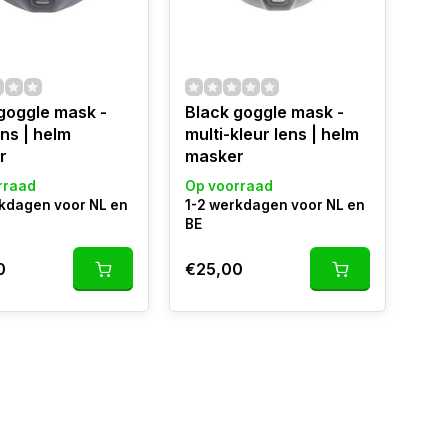
goggle mask -
Black goggle mask -
ens | helm
multi-kleur lens | helm
r
masker
rraad
Op voorraad
rkdagen voor NL en
1-2 werkdagen voor NL en
BE
0
€25,00