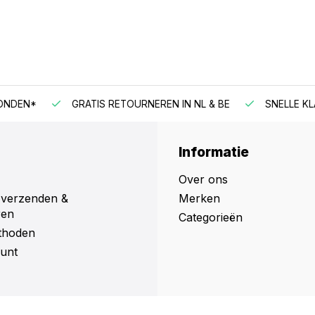
N*
GRATIS RETOURNEREN IN NL & BE
SNELLE KLANTE
Informatie
Over ons
 verzenden &
Merken
ren
Categorieën
thoden
unt