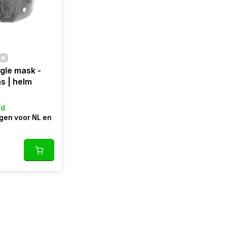
gle mask -
s | helm
ad
gen voor NL en