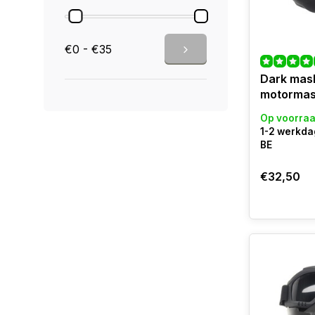
€0 - €35
Dark mask
motormas
Op voorra
1-2 werkda
BE
€32,50