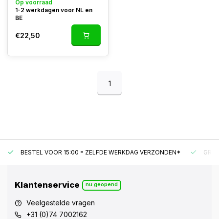
Op voorraad
1-2 werkdagen voor NL en
BE
€22,50
1
BESTEL VOOR 15:00 = ZELFDE WERKDAG VERZONDEN*
GRAT
Klantenservice
nu geopend
Veelgestelde vragen
+31 (0)74 7002162