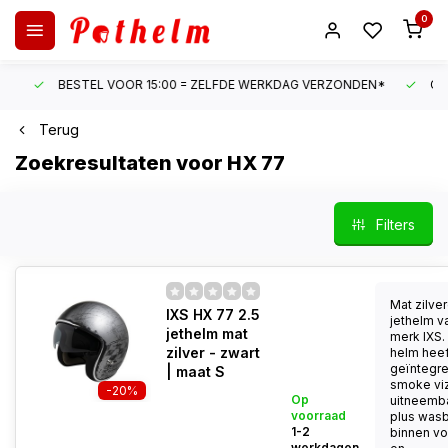
0
BESTEL VOOR 15:00 = ZELFDE WERKDAG VERZONDEN*
GRATI
Terug
Zoekresultaten voor HX 77
Filters
Mat zilve
IXS HX 77 2.5
jethelm v
jethelm mat
merk IXS.
zilver - zwart
helm heef
geïntegr
| maat S
smoke viz
-20%
Op
uitneemb
voorraad
plus was
1-2
binnen vo
werkdagen