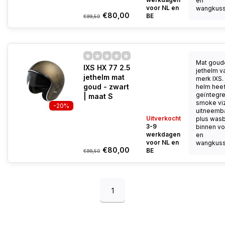
en
voor NL en
wangkusse
€80,00
BE
€99,50
Mat goud
IXS HX 77 2.5
jethelm v
jethelm mat
merk IXS.
goud - zwart
helm heef
geïntegr
| maat S
smoke viz
-20%
uitneemb
Uitverkocht
plus was
3-9
binnen vo
werkdagen
en
voor NL en
wangkusse
€80,00
BE
€99,50
1