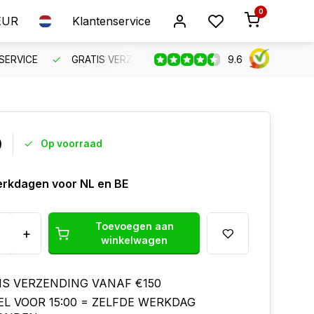
0
EUR
Klantenservice
9.6
SERVICE
GRATIS VERZENDING VANAF €150
BESTEL VO
0
Op voorraad
erkdagen voor NL en BE
Toevoegen aan
+
winkelwagen
IS VERZENDING VANAF €150
EL VOOR 15:00 = ZELFDE WERKDAG