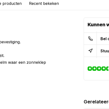
e producten
Recent bekeken
Kunnen w
Bel 
evestiging.
Stuu
it.
helm waar een zonneklep
Gerelateer