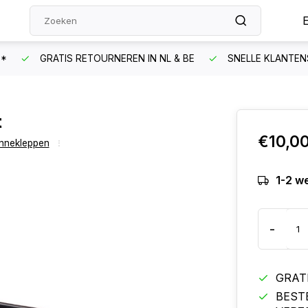
N*
GRATIS RETOURNEREN IN NL & BE
SNELLE KLANTEN
t
€10,0
onnekleppen
1-2 w
-
GRAT
BEST