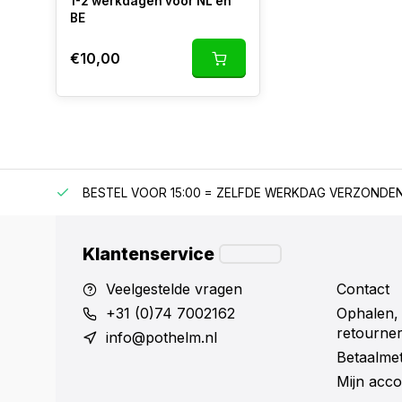
1-2 werkdagen voor NL en
BE
€10,00
F €150
BESTEL VOOR 15:00 = ZELFDE WERKDAG VERZONDE
Klantenservice
Veelgestelde vragen
Contact
+31 (0)74 7002162
Ophalen,
retourne
info@pothelm.nl
Betaalme
Mijn acco