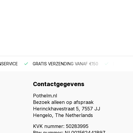
NSERVICE
GRATIS VERZENDING VANAF €150
BESTEL V
Contactgegevens
Pothelm.nl
Bezoek alleen op afspraak
Herinckhavestraat 5, 7557 JJ
Hengelo, The Netherlands
KVK nummer: 50283995
Btw nummer: NL001562441B97