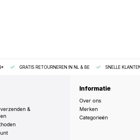
N*
GRATIS RETOURNEREN IN NL & BE
SNELLE KLANTE
Informatie
Over ons
 verzenden &
Merken
ren
Categorieën
thoden
unt