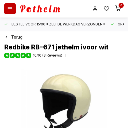
0
BESTEL VOOR 15:00 = ZELFDE WERKDAG VERZONDEN*
GRATI
Terug
Redbike
RB-671 jethelm ivoor wit
10/10 (3 Reviews)