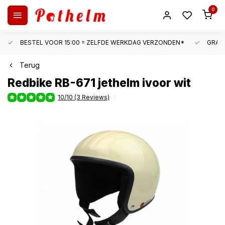
0
BESTEL VOOR 15:00 = ZELFDE WERKDAG VERZONDEN*
GRATI
Terug
Redbike
RB-671 jethelm ivoor wit
10/10 (3 Reviews)