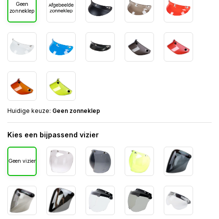
Geen
zonneklep
Huidige keuze:
Geen zonneklep
Kies een bijpassend vizier
Geen vizier