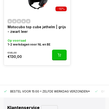
-10%
Motocubo top cube jethelm | grijs
- zwart leer
Op voorraad
1-2 werkdagen voor NL en BE
€145,00
€130,00
BESTEL VOOR 15:00 = ZELFDE WERKDAG VERZONDEN*
GRAT
Klantenservice