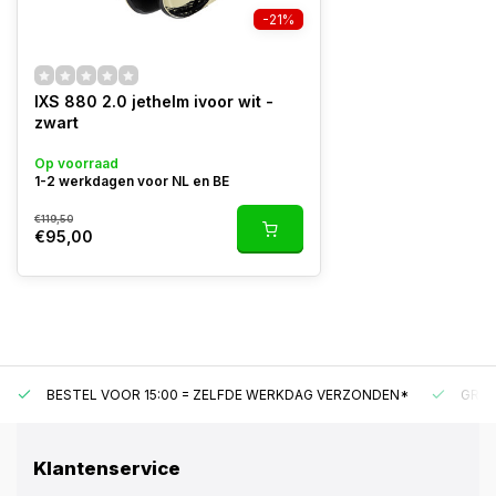
-21%
IXS 880 2.0 jethelm ivoor wit -
zwart
Op voorraad
1-2 werkdagen voor NL en BE
€119,50
€95,00
BESTEL VOOR 15:00 = ZELFDE WERKDAG VERZONDEN*
GRAT
Klantenservice