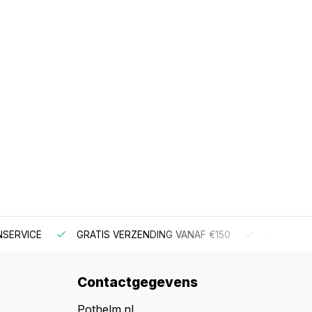
NSERVICE
GRATIS VERZENDING VANAF €150
BESTEL V
Contactgegevens
Pothelm.nl