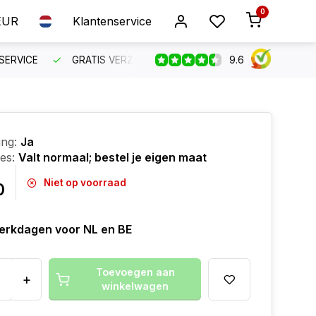
0
EUR
Klantenservice
9.6
SERVICE
GRATIS VERZENDING VANAF €150
BESTEL VO
ing:
Ja
ies:
Valt normaal; bestel je eigen maat
Niet op voorraad
0
erkdagen voor NL en BE
Toevoegen aan
+
winkelwagen