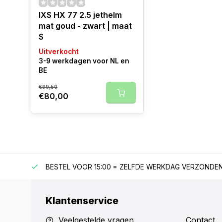
IXS HX 77 2.5 jethelm
mat goud - zwart | maat
S
Uitverkocht
3-9 werkdagen voor NL en
BE
€99,50
€80,00
F €150
BESTEL VOOR 15:00 = ZELFDE WERKDAG VERZONDE
Klantenservice
Veelgestelde vragen
Contact