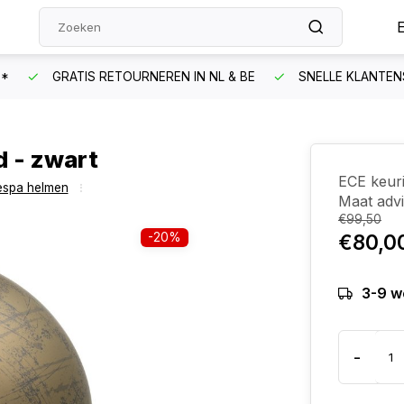
N*
GRATIS RETOURNEREN IN NL & BE
SNELLE KLANTEN
d - zwart
ECE keur
espa helmen
Maat adv
€99,50
-20%
€80,0
3-9 w
-