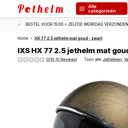
Alle
categorieën
F €150
BESTEL VOOR 15:00 = ZELFDE WERKDAG VERZONDE
Home
HX 77 2.5 jethelm mat goud - zwart
IXS
HX 77 2.5 jethelm mat gou
0/10 (0 Reviews)
Toon alle:
Jethelmen
,
V