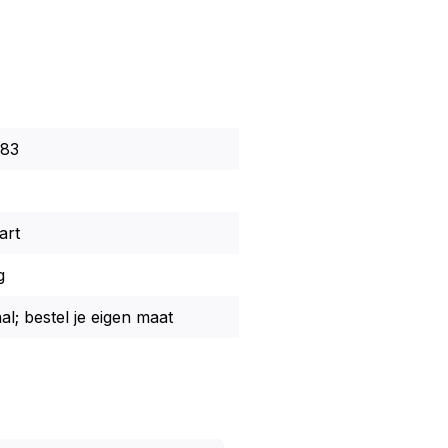
83
art
g
al; bestel je eigen maat