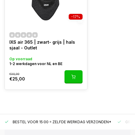
-17%
IXS air 365 | zwart- grijs | hals
sjaal - Outlet
Op voorraad
1-2 werkdagen voor NL en BE
€30,00
€25,00
BESTEL VOOR 15:00 = ZELFDE WERKDAG VERZONDEN*
GRAT