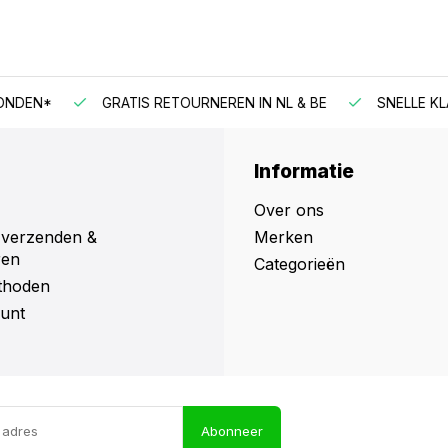
N*
GRATIS RETOURNEREN IN NL & BE
SNELLE KLANTE
Informatie
Over ons
 verzenden &
Merken
ren
Categorieën
thoden
unt
Abonneer