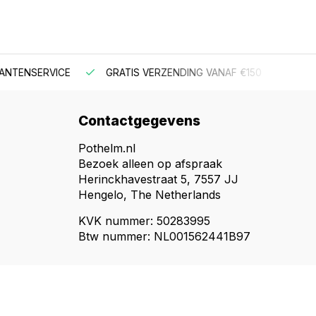
NSERVICE
GRATIS VERZENDING VANAF €150
BESTEL V
Contactgegevens
Pothelm.nl
Bezoek alleen op afspraak
Herinckhavestraat 5, 7557 JJ
Hengelo, The Netherlands
KVK nummer: 50283995
Btw nummer: NL001562441B97