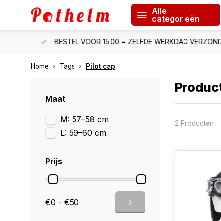
Alle
categorieën
F €150
BESTEL VOOR 15:00 = ZELFDE WERKDAG VERZONDE
Home
Tags
Pilot cap
Product
Maat
M: 57–58 cm
2 Producten
L: 59–60 cm
Prijs
€0 - €50