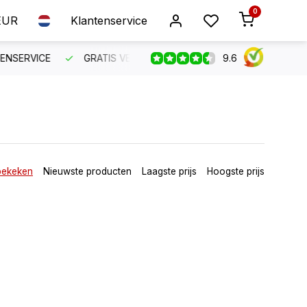
0
EUR
Klantenservice
9.6
SERVICE
GRATIS VERZENDING VANAF €150
BESTEL VO
bekeken
Nieuwste producten
Laagste prijs
Hoogste prijs