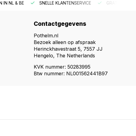
NTENSERVICE
GRATIS VERZENDING VANAF €150
BESTE
Contactgegevens
Pothelm.nl
Bezoek alleen op afspraak
Herinckhavestraat 5, 7557 JJ
Hengelo, The Netherlands
KVK nummer: 50283995
Btw nummer: NL001562441B97