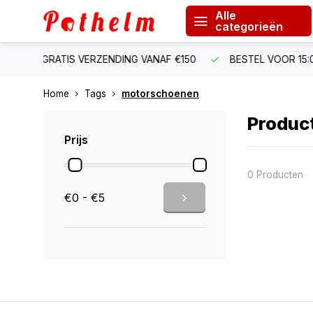
Alle
categorieën
ANAF €150
BESTEL VOOR 15:00 = ZELFDE WERKDAG VERZO
Home
Tags
motorschoenen
Produc
Prijs
0 Producten
€0 - €5