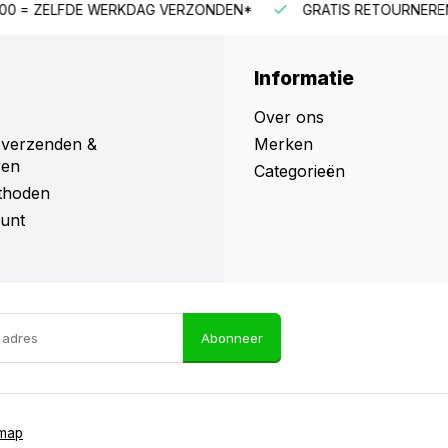
NDEN*
GRATIS RETOURNEREN IN NL & BE
SNELLE KLA
Informatie
Over ons
 verzenden &
Merken
ren
Categorieën
thoden
unt
Abonneer
emap