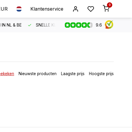
0
EUR
Klantenservice
9.6
TENSERVICE
GRATIS VERZENDING VANAF €150
BESTEL
bekeken
Nieuwste producten
Laagste prijs
Hoogste prijs