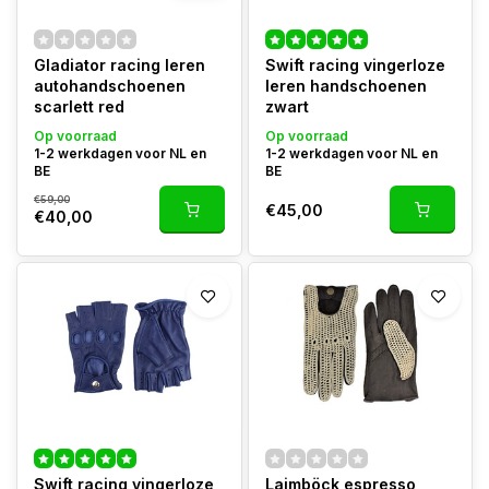
Gladiator racing leren
Swift racing vingerloze
autohandschoenen
leren handschoenen
scarlett red
zwart
Op voorraad
Op voorraad
1-2 werkdagen voor NL en
1-2 werkdagen voor NL en
BE
BE
€59,00
€45,00
€40,00
Swift racing vingerloze
Laimböck espresso