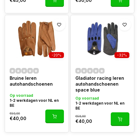
€45,00
€50,00
-20%
-32%
Bruine leren
Gladiator racing leren
autohandschoenen
autohandschoenen
space blue
Op voorraad
Op voorraad
1-2 werkdagen voor NL en
1-2 werkdagen voor NL en
BE
BE
€50,00
€59,00
€40,00
€40,00