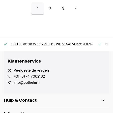
1
2
3
BESTEL VOOR 15:00 = ZELFDE WERKDAG VERZONDEN*
GRAT
Klantenservice
Veelgestelde vragen
+31 (0)74 7002162
info@pothelm.nl
Hulp & Contact