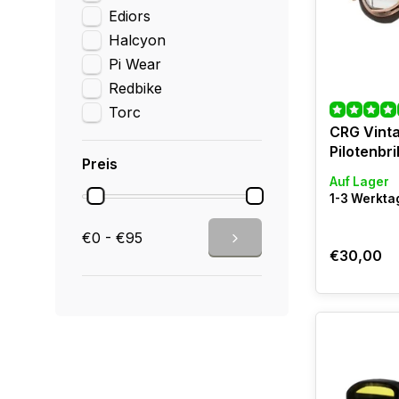
Ediors
Halcyon
Pi Wear
Redbike
Torc
CRG Vint
Pilotenbri
Preis
Auf Lager
1-3 Werktag
€0 - €95
€30,00