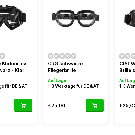
e Motocross
CRG schwarze
CRG W
warz - Klar
Fliegerbrille
Brille
Auf Lager
Auf Lag
e für DE & AT
1-3 Werktage für DE & AT
1-3 Wer
€25,00
€25,0