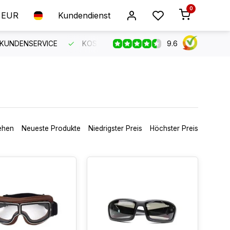
0
EUR
Kundendienst
9.6
 KUNDENSERVICE
KOSTENLOSER VERSAND AB 150 €
B
ehen
Neueste Produkte
Niedrigster Preis
Höchster Preis