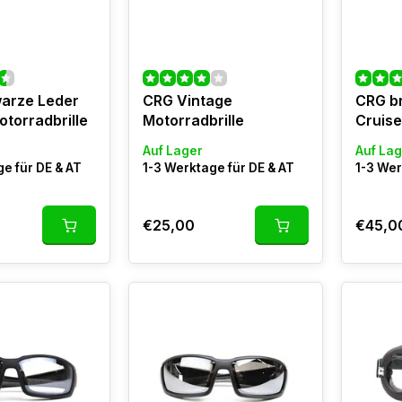
arze Leder
CRG Vintage
CRG b
otorradbrille
Motorradbrille
Cruise
Auf Lager
Auf Lag
e für DE & AT
1-3 Werktage für DE & AT
1-3 Wer
€25,00
€45,0