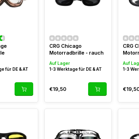
age
CRG Chicago
CRG C
lle
Motorradbrille - rauch
Motorr
Auf Lager
Auf Lag
e für DE & AT
1-3 Werktage für DE & AT
1-3 Wer
€19,50
€19,5