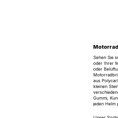
Motorrad
Sehen Sie s
oder Ihrer M
oder Belüftu
Motorradbri
aus Polycarb
kleinen Stei
verschiedene
Gummi, Kunst
jeden Helm 
Unser Sortim