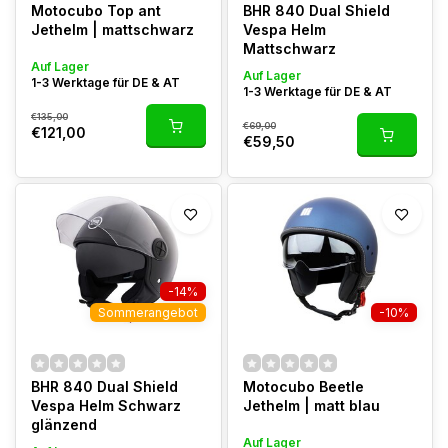
Motocubo Top ant
BHR 840 Dual Shield
Jethelm | mattschwarz
Vespa Helm
Mattschwarz
Auf Lager
Auf Lager
1-3 Werktage für DE & AT
1-3 Werktage für DE & AT
€135,00
€69,00
€121,00
€59,50
-14%
Sommerangebot
-10%
BHR 840 Dual Shield
Motocubo Beetle
Vespa Helm Schwarz
Jethelm | matt blau
glänzend
Auf Lager