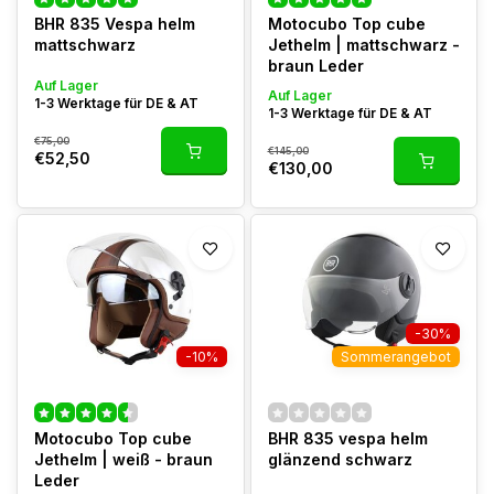
BHR 835 Vespa helm
Motocubo Top cube
mattschwarz
Jethelm | mattschwarz -
braun Leder
Auf Lager
Auf Lager
1-3 Werktage für DE & AT
1-3 Werktage für DE & AT
€75,00
€145,00
€52,50
€130,00
-30%
-10%
Sommerangebot
Motocubo Top cube
BHR 835 vespa helm
Jethelm | weiß - braun
glänzend schwarz
Leder