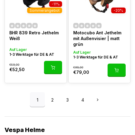
-11%
Sommerangebot
-20%
BHR 839 Retro Jethelm
Motocubo Ant Jethelm
Weiß
mit Außenvisier | matt
grün
Auf Lager
Auf Lager
1-3 Werktage für DE & AT
1-3 Werktage für DE & AT
€59,00
€99,00
€52,50
€79,00
1
2
3
4
Vespa Helme