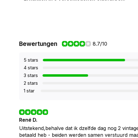
Bewertungen
8.7/10
5 stars
4 stars
3 stars
2 stars
1 star
René D.
Uitstekend,behalve dat ik dzelfde dag nog 2 vintag
betaald heb - beiden werden samen verstuurd maar