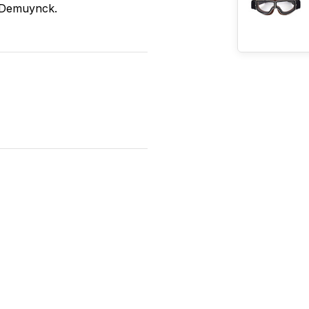
é Demuynck.
 the helmet, otherwise very