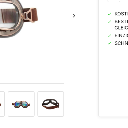
KOST
BEST
GLEI
EINZ
SCHN