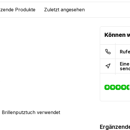
zende Produkte
Zuletzt angesehen
Können w
Rufe
Eine
sen
.
s Brillenputztuch verwendet
Ergänzend