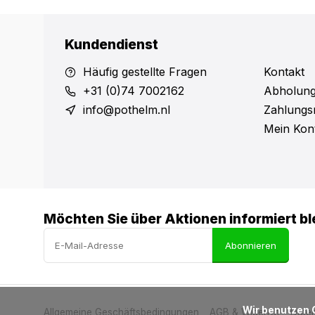
Kundendienst
Häufig gestellte Fragen
Kontakt
+31 (0)74 7002162
Abholung
info@pothelm.nl
Zahlungs
Mein Kon
Möchten Sie über Aktionen informiert bl
Abonnieren
            Wir benutzen Cookies nur für interne Zwecke um den Webshop zu verbessern. Ist das in Ordnung?

Allgemeine Geschäftsbedingungen
AGB & Widerruf
Date