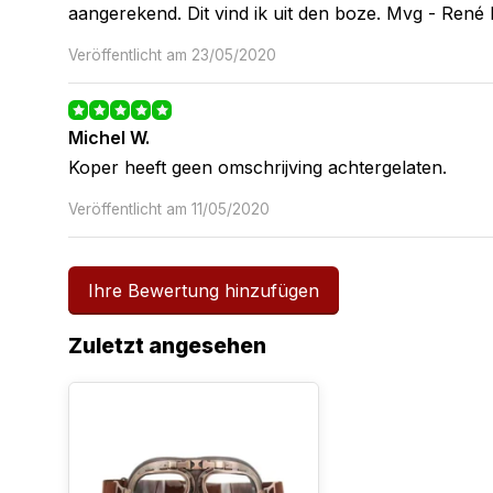
aangerekend. Dit vind ik uit den boze. Mvg - Ren
Veröffentlicht am 23/05/2020
Michel W.
Koper heeft geen omschrijving achtergelaten.
Veröffentlicht am 11/05/2020
Ihre Bewertung hinzufügen
Søren Styrk L.
Very fine according to the price. A bit large up to
Zuletzt angesehen
fine
Veröffentlicht am 24/04/2020