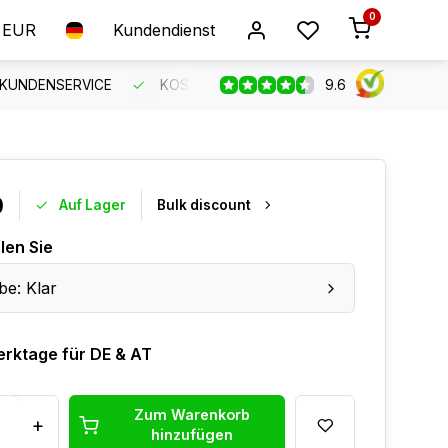
0
EUR
Kundendienst
9.6
 KUNDENSERVICE
KOSTENLOSER VERSAND AB 150 €
B
0
Auf Lager
Bulk discount
len Sie
be: Klar
erktage für DE & AT
Zum Warenkorb
+
hinzufügen