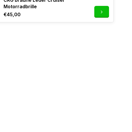
CRG braune Leder Cruiser
Motorradbrille
€45,00