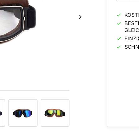
KOST
BEST
GLEI
EINZ
SCHN