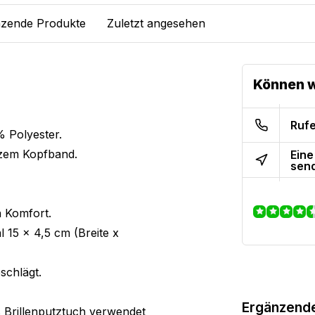
zende Produkte
Zuletzt angesehen
Können w
Rufe
% Polyester.
zem Kopfband.
Eine
sen
n Komfort.
 15 x 4,5 cm (Breite x
eschlägt.
Ergänzend
s Brillenputztuch verwendet