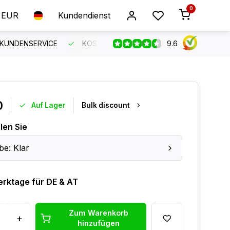
0
EUR
Kundendienst
9.6
 KUNDENSERVICE
KOSTENLOSER VERSAND AB 150 €
B
0
Auf Lager
Bulk discount
len Sie
be: Klar
erktage für DE & AT
Zum Warenkorb
+
hinzufügen