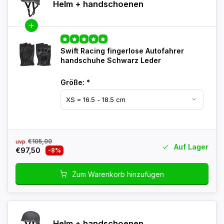
Helm + handschoenen
Swift Racing fingerlose Autofahrer
handschuhe Schwarz Leder
Größe:
*
€105,00
uvp
Auf Lager
€97,50
-8%
Zum Warenkorb hinzufügen
Helm + handschoenen