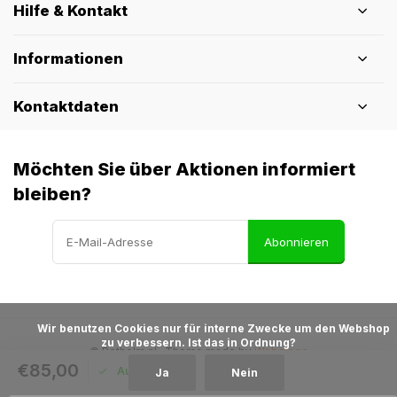
Hilfe & Kontakt
Informationen
Kontaktdaten
Möchten Sie über Aktionen informiert
bleiben?
Abonnieren
            Wir benutzen Cookies nur für interne Zwecke um den Webshop 
zu verbessern. Ist das in Ordnung?

© Pothelm.nl
- Theme made by
Webdinge
€85,00
Auf Lager
Ja
Nein
Allgemeine Geschäftsbedingungen
AGB &
Widerruf
Datenschutzbestimmungen
Sitemap