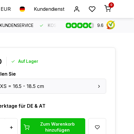
0
EUR
Kundendienst
9.6
 KUNDENSERVICE
KOSTENLOSER VERSAND AB 150 €
B
0
Auf Lager
len Sie
XS = 16.5 - 18.5 cm
erktage für DE & AT
Zum Warenkorb
+
hinzufügen