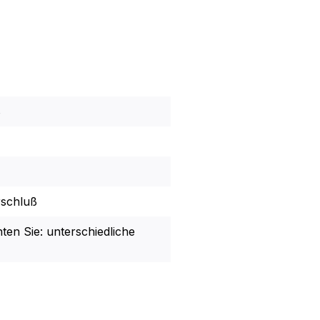
8
rschluß
hten Sie: unterschiedliche