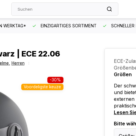
EN WERKTAG*
EINZIGARTIGES SORTIMENT
SCHNELLER
arz | ECE 22.06
ECE-Zula
elme
,
Herren
Größenbe
Größen
-30%
Der schw
Voordeligste keuze
und biete
externen 
praktisch
Lesen Si
Bitte wäh