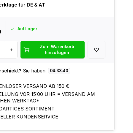
erktage für DE & AT
Auf Lager
0
Zum Warenkorb
+
hinzufügen
rschickt?
Sie haben:
04
:
33
:
42
ENLOSER VERSAND AB 150 €
ELLUNG VOR 15:00 UHR = VERSAND AM
CHEN WERKTAG*
IGARTIGES SORTIMENT
ELLER KUNDENSERVICE