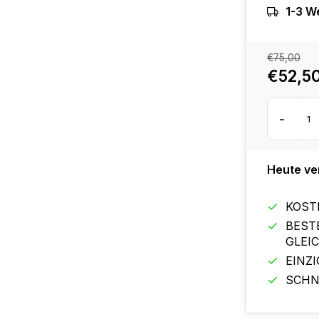
1-3 W
€75,00
€52,5
-
Heute ve
KOST
BEST
GLEI
EINZ
SCHN