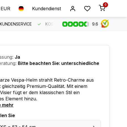
0
EUR
Kundendienst
9.6
 KUNDENSERVICE
KOSTENLOSER VERSAND AB 150 €
B
ssung:
Ja
ratung:
Bitte beachten Sie: unterschiedliche
arze Vespa-Helm strahlt Retro-Charme aus
t gleichzeitig Premium-Qualität. Mit einem
Visier fügt er dem klassischen Stil ein
es Element hinzu.
e mehr
len Sie