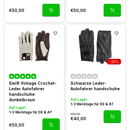
€50,00
€50,00
-20%
Swift Vintage Crochet-
Schwarze Leder-
Leder Autofahrer
Autofahrer handschuhe
handschuhe
dunkelbraun
Auf Lager
1-3 Werktage für DE & AT
Auf Lager
1-3 Werktage für DE & AT
€50,00
€40,00
€50,00