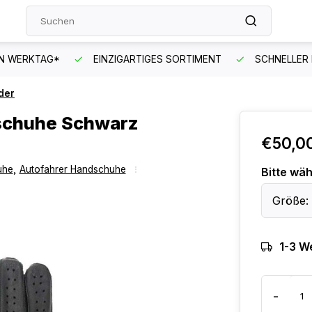
EN WERKTAG*
EINZIGARTIGES SORTIMENT
SCHNELLER
der
schuhe Schwarz
€50,0
uhe
,
Autofahrer Handschuhe
Bitte wäh
Größe: 
1-3 W
-