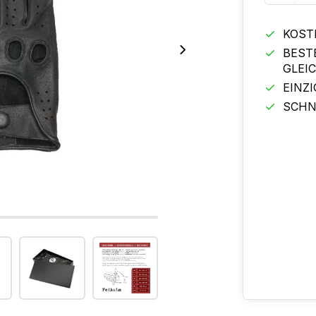
KOST
BEST
GLEI
EINZ
SCHN