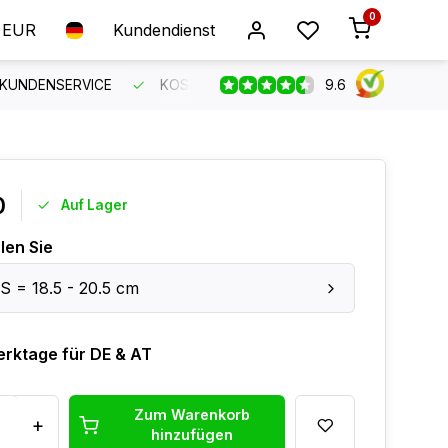
0
EUR
Kundendienst
9.6
 KUNDENSERVICE
KOSTENLOSER VERSAND AB 150 €
B
0
Auf Lager
len Sie
S = 18.5 - 20.5 cm
erktage für DE & AT
Zum Warenkorb
+
hinzufügen