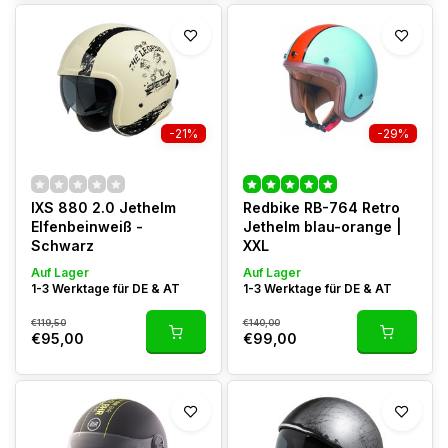
-21%
-29%
IXS 880 2.0 Jethelm
Redbike RB-764 Retro
Elfenbeinweiß -
Jethelm blau-orange |
Schwarz
XXL
Auf Lager
Auf Lager
1-3 Werktage für DE & AT
1-3 Werktage für DE & AT
€119,50
€140,00
€95,00
€99,00