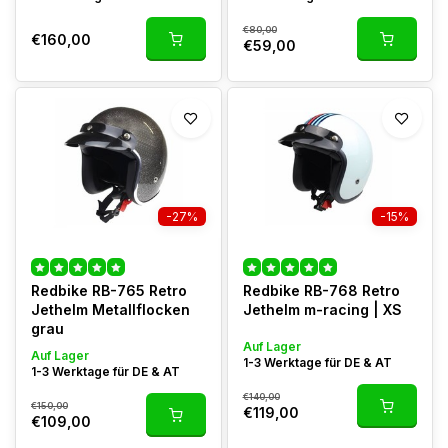
€80,00
€160,00
€59,00
-27%
-15%
Redbike RB-765 Retro
Redbike RB-768 Retro
Jethelm Metallflocken
Jethelm m-racing | XS
grau
Auf Lager
Auf Lager
1-3 Werktage für DE & AT
1-3 Werktage für DE & AT
€140,00
€150,00
€119,00
€109,00