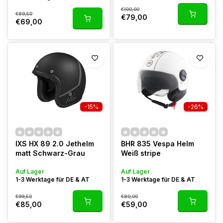
€100,00
€89,50
€79,00
€69,00
-15%
-26%
IXS HX 89 2.0 Jethelm
BHR 835 Vespa Helm
matt Schwarz-Grau
Weiß stripe
Auf Lager
Auf Lager
1-3 Werktage für DE & AT
1-3 Werktage für DE & AT
€99,50
€80,00
€85,00
€59,00