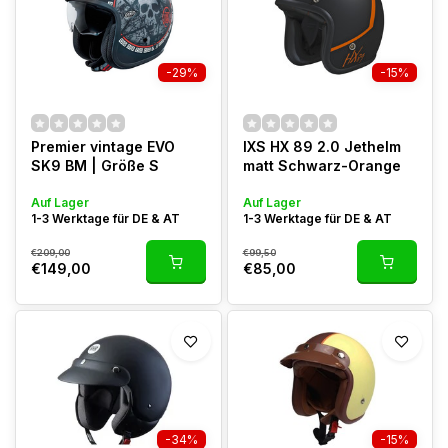
-29%
-15%
Premier vintage EVO
IXS HX 89 2.0 Jethelm
SK9 BM | Größe S
matt Schwarz-Orange
Auf Lager
Auf Lager
1-3 Werktage für DE & AT
1-3 Werktage für DE & AT
€209,00
€99,50
€149,00
€85,00
-34%
-15%