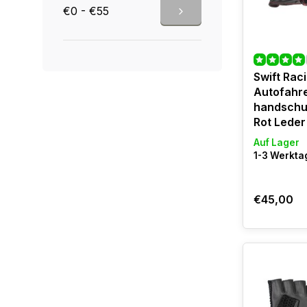
€0 - €55
Swift Rac
Autofahr
handschu
Rot Leder
Auf Lager
1-3 Werktag
€45,00