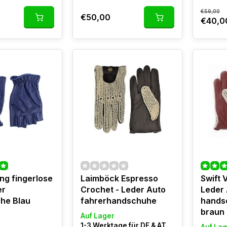
€59,00
€50,00
€40,0
ing fingerlose
Laimböck Espresso
Swift 
er
Crochet - Leder Auto
Leder 
he Blau
fahrerhandschuhe
hands
braun
Auf Lager
1-3 Werktage für DE & AT