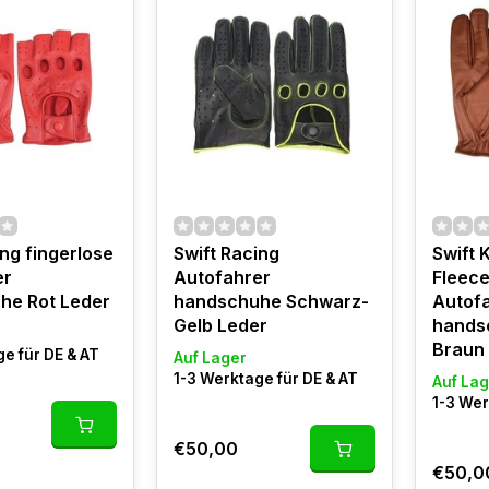
ing fingerlose
Swift Racing
Swift 
er
Autofahrer
Fleece
he Rot Leder
handschuhe Schwarz-
Autof
Gelb Leder
hands
Braun
e für DE & AT
Auf Lager
1-3 Werktage für DE & AT
Auf Lag
1-3 Wer
€50,00
€50,0