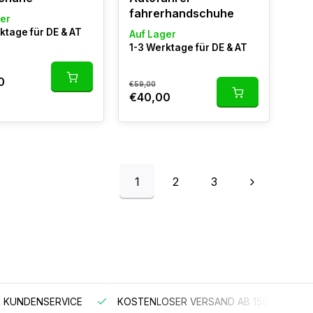
fahrerhandschuhe
er
ktage für DE & AT
Auf Lager
1-3 Werktage für DE & AT
0
€59,00
€40,00
1
2
3
 KUNDENSERVICE
KOSTENLOSER VERSAND AB 150 €