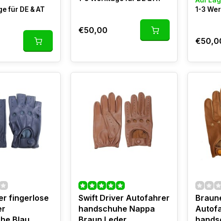
Auf Lag
e für DE & AT
1-3 Wer
€50,00
€50,0
er fingerlose
Swift Driver Autofahrer
Braun
er
handschuhe Nappa
Autof
he Blau
Braun Leder
hands