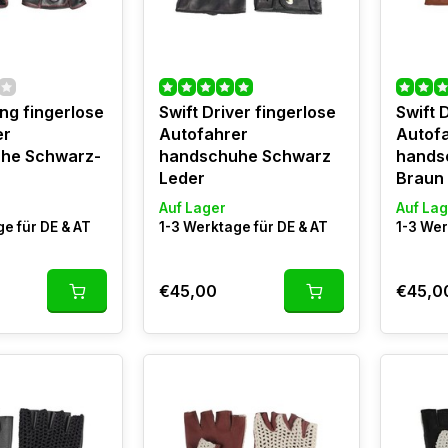
ing fingerlose
Swift Driver fingerlose
Swift 
er
Autofahrer
Autof
he Schwarz-
handschuhe Schwarz
hands
Leder
Braun
Auf Lager
Auf Lag
e für DE & AT
1-3 Werktage für DE & AT
1-3 Wer
€45,00
€45,0