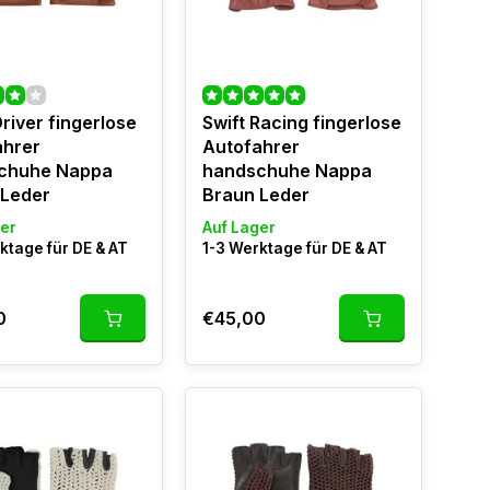
Driver fingerlose
Swift Racing fingerlose
ahrer
Autofahrer
chuhe Nappa
handschuhe Nappa
 Leder
Braun Leder
er
Auf Lager
ktage für DE & AT
1-3 Werktage für DE & AT
0
€45,00