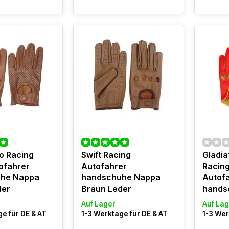
ro Racing
Swift Racing
Gladia
ofahrer
Autofahrer
Racing
he Nappa
handschuhe Nappa
Autof
der
Braun Leder
hands
Auf Lager
Auf Lag
e für DE & AT
1-3 Werktage für DE & AT
1-3 Wer