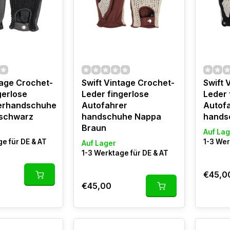
tage Crochet-
Swift Vintage Crochet-
Swift 
gerlose
Leder fingerlose
Leder 
erhandschuhe
Autofahrer
Autof
schwarz
handschuhe Nappa
hands
Braun
Auf Lag
e für DE & AT
1-3 Wer
Auf Lager
1-3 Werktage für DE & AT
€45,0
€45,00