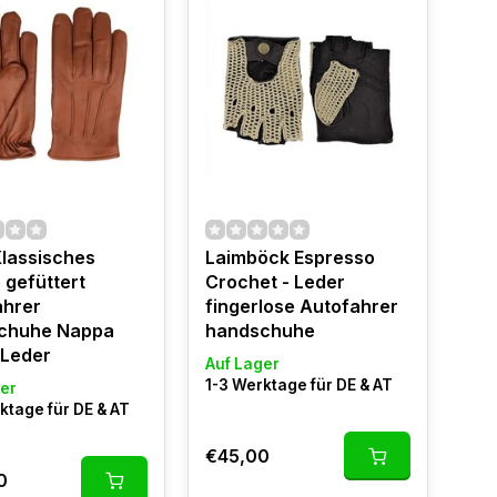
Klassisches
Laimböck Espresso
 gefüttert
Crochet - Leder
ahrer
fingerlose Autofahrer
chuhe Nappa
handschuhe
 Leder
Auf Lager
1-3 Werktage für DE & AT
er
ktage für DE & AT
€45,00
0