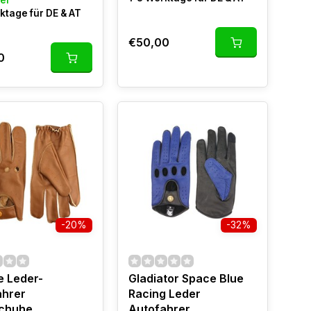
er
ktage für DE & AT
€50,00
0
-20%
-32%
e Leder-
Gladiator Space Blue
ahrer
Racing Leder
chuhe
Autofahrer