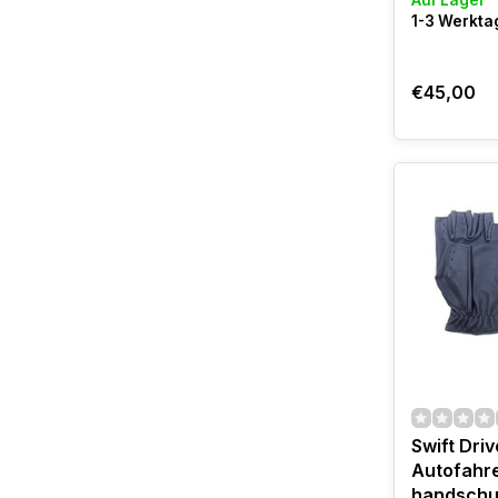
Auf Lager
1-3 Werktag
€45,00
Swift Driv
Autofahr
handschu