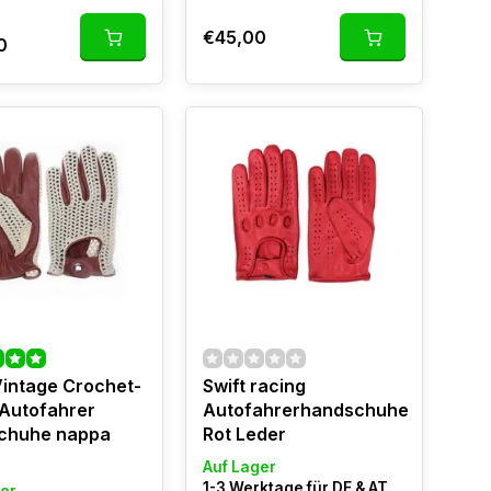
€45,00
0
Vintage Crochet-
Swift racing
Autofahrer
Autofahrerhandschuhe
chuhe nappa
Rot Leder
Auf Lager
1-3 Werktage für DE & AT