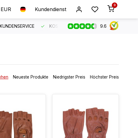
0
EUR
Kundendienst
9.6
 KUNDENSERVICE
KOSTENLOSER VERSAND AB 150 €
B
ehen
Neueste Produkte
Niedrigster Preis
Höchster Preis