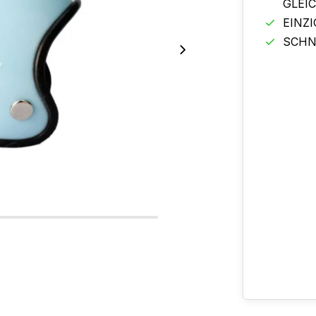
GLEI
EINZ
SCHN