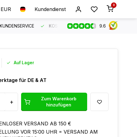
0
EUR
Kundendienst
9.6
 KUNDENSERVICE
KOSTENLOSER VERSAND AB 150 €
B
Auf Lager
erktage für DE & AT
Zum Warenkorb
+
hinzufügen
ENLOSER VERSAND AB 150 €
ELLUNG VOR 15:00 UHR = VERSAND AM