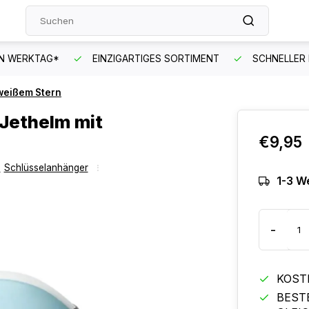
EN WERKTAG*
EINZIGARTIGES SORTIMENT
SCHNELLER
 weißem Stern
 Jethelm mit
€9,95
,
Schlüsselanhänger
1-3 W
-
KOST
BEST