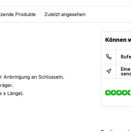
zende Produkte
Zuletzt angesehen
Können w
Rufe
Eine
sen
ur Anbringung an Schlüsseln.
räger.
e x Länge).