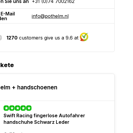
n Sie uns an
+31 (0)74 7002162
 E-Mail
info@pothelm.nl
den
1270
customers give us a 9.6 at
akete
elm + handschoenen
Swift Racing fingerlose Autofahrer
handschuhe Schwarz Leder