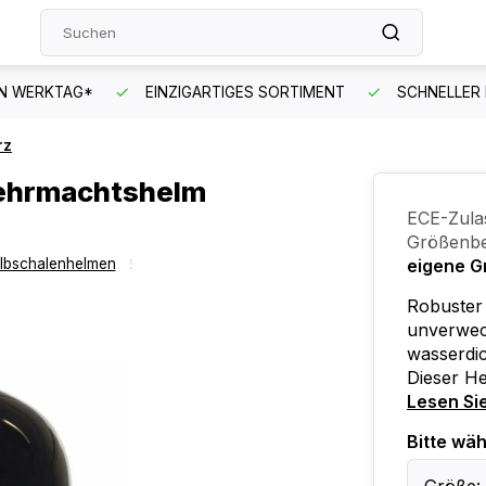
EN WERKTAG*
EINZIGARTIGES SORTIMENT
SCHNELLER
rz
ehrmachtshelm
ECE-Zula
Größenbe
albschalenhelmen
eigene G
Robuster
unverwec
wasserdic
Dieser He
Lesen Si
Bitte wäh