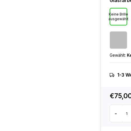
Glasfarb
Keine Brille
ausgewählt
Gewählt:
K
1-3 W
€75,0
-