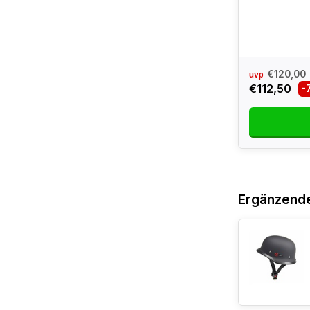
€120,00
uvp
€112,50
-
Ergänzend