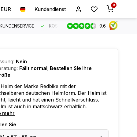
0
EUR
Kundendienst
9.6
 KUNDENSERVICE
KOSTENLOSER VERSAND AB 150 €
B
ssung:
Nein
ratung:
Fällt normal; Bestellen Sie Ihre
röße
 Helm der Marke Redbike mit der
hselbaren deutschen Helmform. Der Helm ist
ht, leicht und hat einen Schnellverschluss.
lm ist auch in mattschwarz erhältlich.
e mehr
len Sie