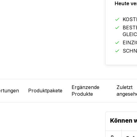
Heute ve
KOST
BEST
GLEI
EINZ
SCHN
Ergänzende
Zuletzt
rtungen
Produktpakete
Produkte
angeseh
Können w