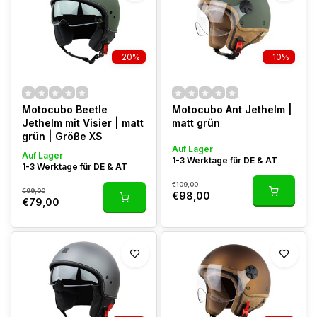
-20%
-10%
Motocubo Beetle
Motocubo Ant Jethelm |
Jethelm mit Visier | matt
matt grün
grün | Größe XS
Auf Lager
Auf Lager
1-3 Werktage für DE & AT
1-3 Werktage für DE & AT
€109,00
€99,00
€98,00
€79,00